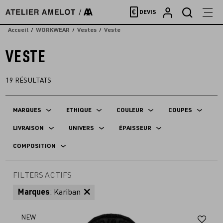
Accèder
€
DEVIS
directement
au
Accueil
WORKWEAR
Vestes
Veste
contenu
VESTE
19
RÉSULTATS
MARQUES
ETHIQUE
COULEUR
COUPES
LIVRAISON
UNIVERS
ÉPAISSEUR
COMPOSITION
FILTERS ACTIFS
Marques
: Kariban
Aj
NEW