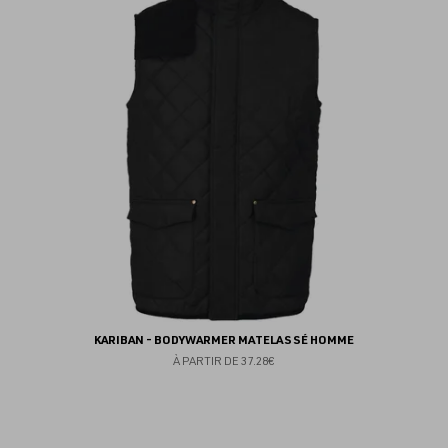
au
fav
KARIBAN - BODYWARMER MATELASSÉ HOMME
À PARTIR DE
37.28€