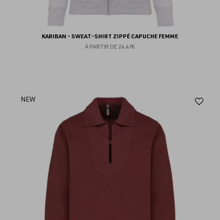
KARIBAN - SWEAT-SHIRT ZIPPÉ CAPUCHE FEMME
À PARTIR DE
24.47€
Aj
NEW
au
fav