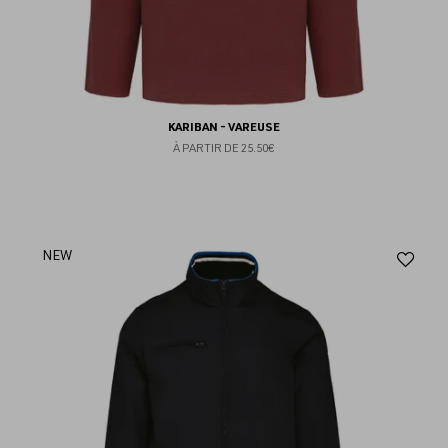
KARIBAN - VAREUSE
À PARTIR DE
25.50€
Aj
NEW
au
fav