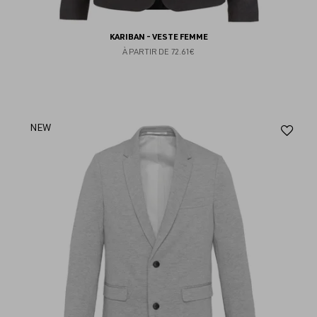
KARIBAN - VESTE FEMME
À PARTIR DE
72.61€
Aj
NEW
au
fav