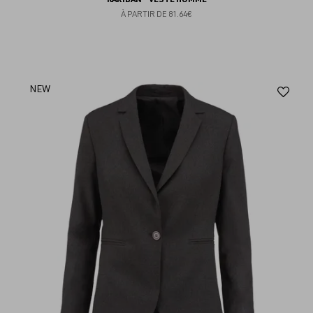
À PARTIR DE
81.64€
Aj
NEW
au
fav