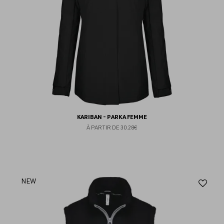
KARIBAN - PARKA FEMME
À PARTIR DE
30.28€
Aj
NEW
au
fav