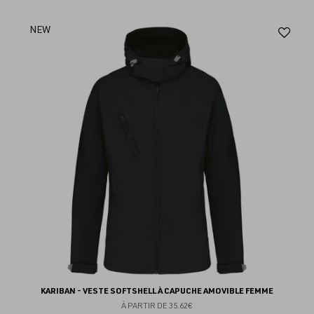
Aj
NEW
au
fav
KARIBAN - VESTE SOFTSHELL À CAPUCHE AMOVIBLE FEMME
À PARTIR DE
35.62€