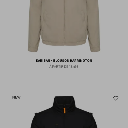
KARIBAN - BLOUSON HARRINGTON
À PARTIR DE
13.43€
Aj
NEW
au
fav