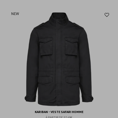
Aj
NEW
au
fav
KARIBAN - VESTE SAFARI HOMME
À PARTIR DE
57.49€