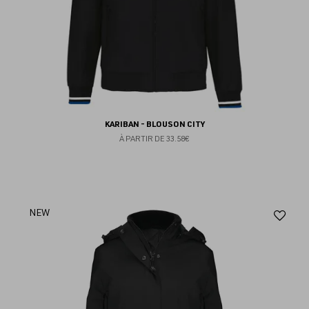
KARIBAN - BLOUSON CITY
À PARTIR DE
33.58€
Aj
NEW
au
fav