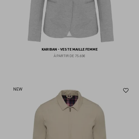
KARIBAN - VESTE MAILLE FEMME
À PARTIR DE
75.65€
Aj
NEW
au
fav