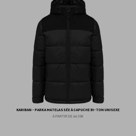
au
fav
KARIBAN - PARKA MATELASSÉE À CAPUCHE BI-TON UNISEXE
À PARTIR DE
46.35€