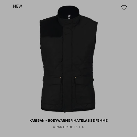
Aj
NEW
au
fav
KARIBAN - BODYWARMER MATELASSÉ FEMME
À PARTIR DE
15.11€