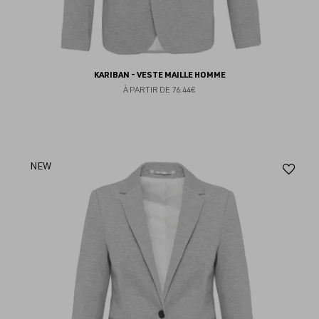
KARIBAN - VESTE MAILLE HOMME
À PARTIR DE
76.44€
Aj
NEW
au
fav