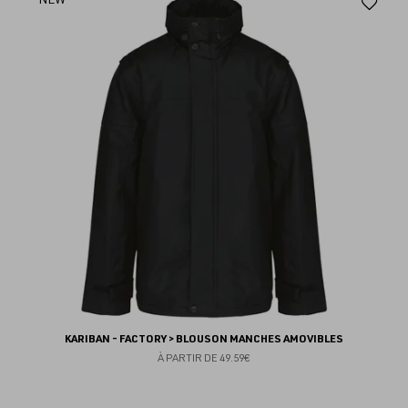
Aj
au
fav
KARIBAN - FACTORY > BLOUSON MANCHES AMOVIBLES
À PARTIR DE
49.59€