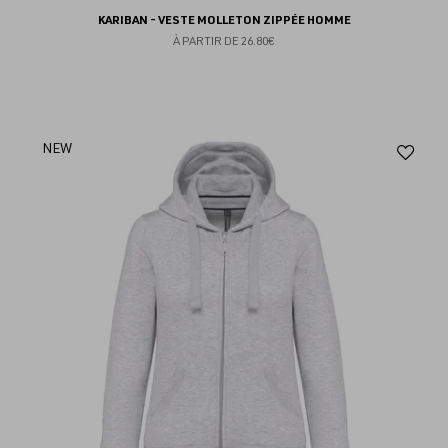
KARIBAN - VESTE MOLLETON ZIPPÉE HOMME
À PARTIR DE
26.80€
Aj
NEW
au
fav