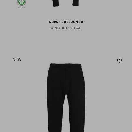
SOL'S - SOL'S JUMBO
À PARTIR DE
20.94€
Aj
NEW
au
fav