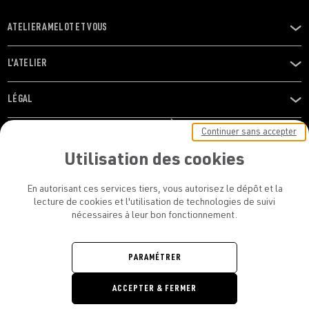
ATELIER AMELOT ET VOUS
OUVRIR
LE
MENU
L'ATELIER
OUVRIR
LE
MENU
LÉGAL
OUVRIR
LE
RESTONS EN CONTACT ! ABONNEZ-VOUS À NOTRE
Continuer sans accepter
MENU
NEWSLETTER
Utilisation des cookies
E-mail
En autorisant ces services tiers, vous autorisez le dépôt et la
E
lecture de cookies et l'utilisation de technologies de suivi
nécessaires à leur bon fonctionnement.
En vous inscrivant, vous acceptez la politique de confidentialité et les
conditions d’utilisation de l’Atelier Amelot
PARAMÉTRER
ATELIER AMELOT - TOUS DROITS
ACCEPTER & FERMER
RÉSERVÉS
Retrouvez
Retrouvez
Retrou
Re