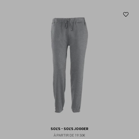
Aj
au
fav
SOL'S - SOL'S JOGGER
À PARTIR DE
19.50€