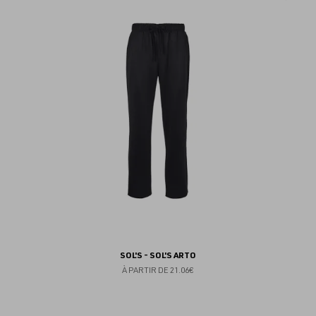
au
fav
SOL'S - SOL'S ARTO
À PARTIR DE
21.06€