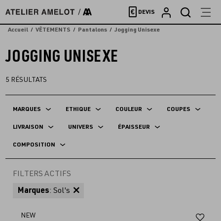
Accèder
€
DEVIS
directement
au
Accueil
VÊTEMENTS
Pantalons
Jogging Unisexe
contenu
JOGGING UNISEXE
5
RÉSULTATS
MARQUES
ETHIQUE
COULEUR
COUPES
LIVRAISON
UNIVERS
ÉPAISSEUR
COMPOSITION
FILTERS ACTIFS
Marques
: Sol's
Aj
NEW