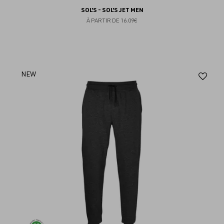
SOL'S - SOL'S JET MEN
À PARTIR DE
16.09€
Aj
NEW
au
fav