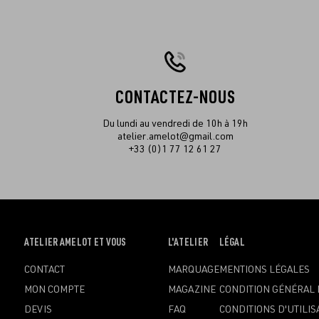
CONTACTEZ-NOUS
Du lundi au vendredi de 10h à 19h
atelier.amelot@gmail.com
+33 (0)1 77 12 61 27
OUVRIR
ATELIER AMELOT ET VOUS
OUVRIR
L'ATELIER
OUVRIR
LÉGAL
LE
LE
LE
CONTACT
MARQUAGE
MENTIONS LÉGALES
MENU
MENU
MENU
MON COMPTE
MAGAZINE
CONDITION GÉNÉRAL 
DEVIS
FAQ
CONDITIONS D'UTILIS