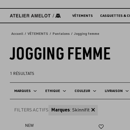
Accèder
directement
au
VÊTEMENTS
CASQUETTES & C
contenu
Accueil
VÊTEMENTS
Pantalons
Jogging femme
JOGGING FEMME
1
RÉSULTATS
MARQUES
ETHIQUE
COULEUR
LIVRAISON
FILTERS ACTIFS
Marques
: Skinnifit
Ajouter
NEW