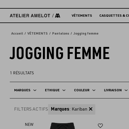
Accèder
directement
au
VÊTEMENTS
CASQUETTES & C
contenu
Accueil
VÊTEMENTS
Pantalons
Jogging femme
JOGGING FEMME
1
RÉSULTATS
MARQUES
ETHIQUE
COULEUR
LIVRAISON
FILTERS ACTIFS
Marques
: Kariban
Ajouter
NEW