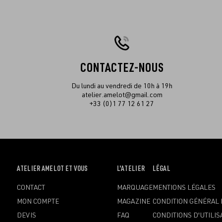
CONTACTEZ-NOUS
Du lundi au vendredi de 10h à 19h
atelier.amelot@gmail.com
+33 (0)1 77 12 61 27
OUVRIR
ATELIER AMELOT ET VOUS
OUVRIR
L'ATELIER
OUVRIR
LÉGAL
LE
LE
LE
CONTACT
MARQUAGE
MENTIONS LÉGALES
MENU
MENU
MENU
MON COMPTE
MAGAZINE
CONDITION GÉNÉRAL 
DEVIS
FAQ
CONDITIONS D'UTILIS