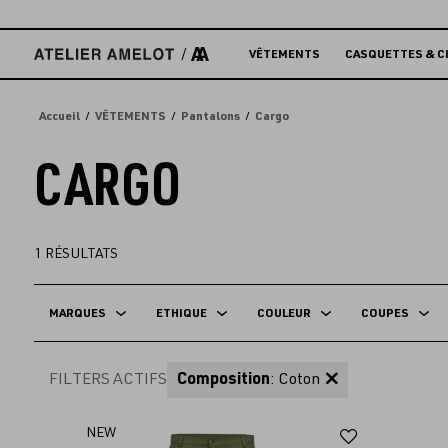
Accèder
directement
au
VÊTEMENTS
CASQUETTES & C
contenu
Accueil
VÊTEMENTS
Pantalons
Cargo
CARGO
1
RÉSULTATS
MARQUES
ETHIQUE
COULEUR
COUPES
FILTERS ACTIFS
Composition
: Coton
Ajouter
NEW