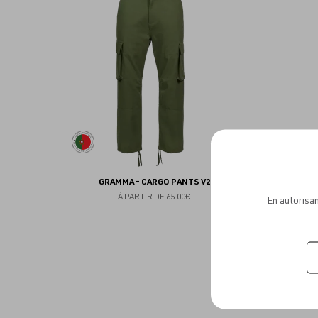
aux
favoris
GRAMMA - CARGO PANTS V2
À PARTIR DE
65.00€
En autorisan