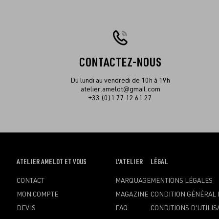
CONTACTEZ-NOUS
Du lundi au vendredi de 10h à 19h
atelier.amelot@gmail.com
+33 (0)1 77 12 61 27
OUVRIR
ATELIER AMELOT ET VOUS
OUVRIR
L'ATELIER
OUVRIR
LÉGAL
LE
LE
LE
CONTACT
MARQUAGE
MENTIONS LÉGALES
MENU
MENU
MENU
MON COMPTE
MAGAZINE
CONDITION GÉNÉRAL 
DEVIS
FAQ
CONDITIONS D'UTILIS