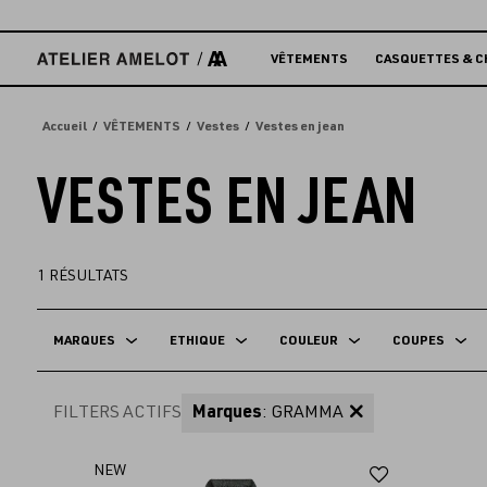
Accèder
directement
au
VÊTEMENTS
CASQUETTES & C
contenu
Accueil
VÊTEMENTS
Vestes
Vestes en jean
VESTES EN JEAN
1
RÉSULTATS
MARQUES
ETHIQUE
COULEUR
COUPES
FILTERS ACTIFS
Marques
: GRAMMA
Ajouter
NEW