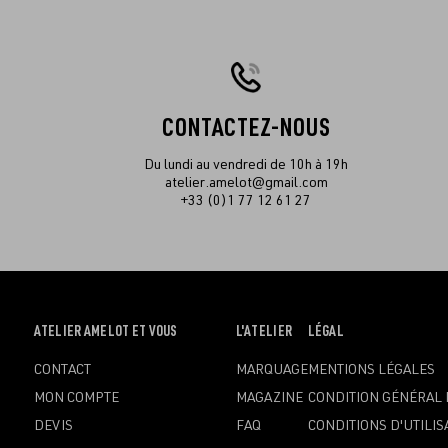
CONTACTEZ-NOUS
Du lundi au vendredi de 10h à 19h
atelier.amelot@gmail.com
+33 (0)1 77 12 61 27
OUVRIR
ATELIER AMELOT ET VOUS
OUVRIR
L'ATELIER
OUVRIR
LÉGAL
LE
LE
LE
CONTACT
MARQUAGE
MENTIONS LÉGALES
MENU
MENU
MENU
MON COMPTE
MAGAZINE
CONDITION GÉNÉRAL 
DEVIS
FAQ
CONDITIONS D'UTILIS