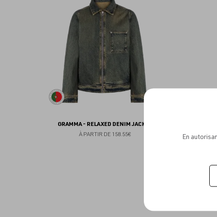
aux
favoris
GRAMMA - RELAXED DENIM JACKET
À PARTIR DE
158.55€
En autorisan