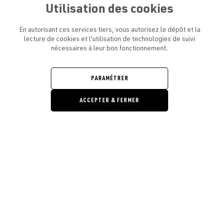
Utilisation des cookies
En autorisant ces services tiers, vous autorisez le dépôt et la
lecture de cookies et l'utilisation de technologies de suivi
nécessaires à leur bon fonctionnement.
ATELIER AMELOT ET VOUS
OUVRIR
LE
MENU
L'ATELIER
PARAMÉTRER
OUVRIR
LE
MENU
ACCEPTER & FERMER
LÉGAL
OUVRIR
LE
RESTONS EN CONTACT ! ABONNEZ-VOUS À NOTRE
MENU
NEWSLETTER
Ouvrir la barre de gestion des cooki
E-mail
E
En vous inscrivant, vous acceptez la politique de confidentialité et les
conditions d’utilisation de l’Atelier Amelot