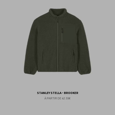
au
fav
STANLEY STELLA - BROOKER
À PARTIR DE
42.55€