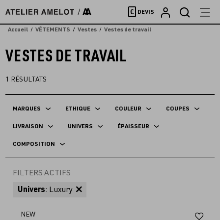
Accèder
€
DEVIS
directement
au
Accueil
VÊTEMENTS
Vestes
Vestes de travail
contenu
VESTES DE TRAVAIL
1
RÉSULTATS
MARQUES
ETHIQUE
COULEUR
COUPES
LIVRAISON
UNIVERS
ÉPAISSEUR
COMPOSITION
FILTERS ACTIFS
Univers
: Luxury
Aj
NEW