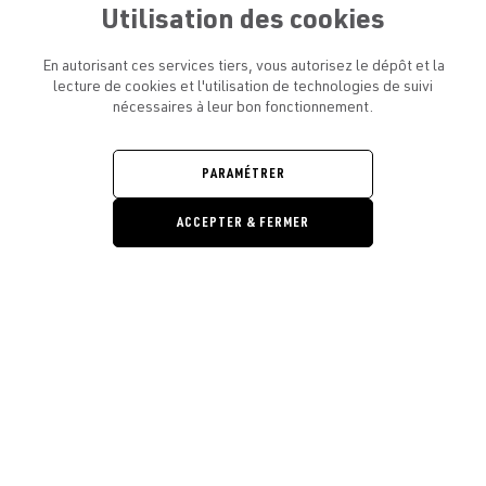
Utilisation des cookies
En autorisant ces services tiers, vous autorisez le dépôt et la
lecture de cookies et l'utilisation de technologies de suivi
nécessaires à leur bon fonctionnement.
ATELIER AMELOT ET VOUS
OUVRIR
LE
MENU
L'ATELIER
PARAMÉTRER
OUVRIR
LE
MENU
ACCEPTER & FERMER
LÉGAL
OUVRIR
LE
RESTONS EN CONTACT ! ABONNEZ-VOUS À NOTRE
MENU
NEWSLETTER
Ouvrir la barre de gestion des cooki
E-mail
E
En vous inscrivant, vous acceptez la politique de confidentialité et les
conditions d’utilisation de l’Atelier Amelot