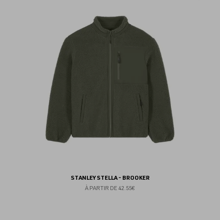
au
fav
STANLEY STELLA - BROOKER
À PARTIR DE
42.55€