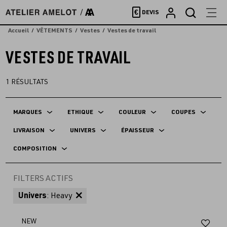
Accèder
€
DEVIS
directement
au
Accueil
VÊTEMENTS
Vestes
Vestes de travail
contenu
VESTES DE TRAVAIL
1
RÉSULTATS
MARQUES
ETHIQUE
COULEUR
COUPES
LIVRAISON
UNIVERS
ÉPAISSEUR
COMPOSITION
FILTERS ACTIFS
Univers
: Heavy
Aj
NEW