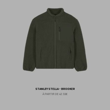
au
fav
STANLEY STELLA - BROOKER
À PARTIR DE
42.55€