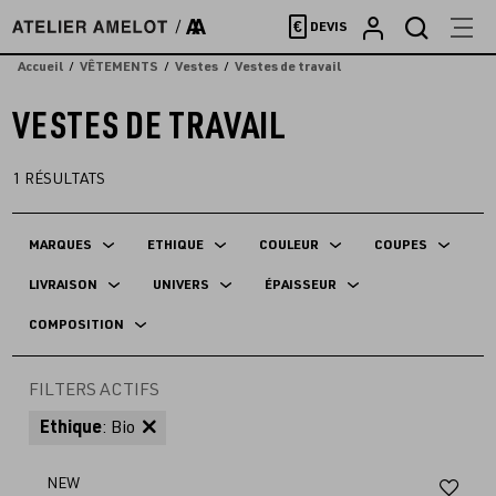
Accèder
€
DEVIS
directement
au
Accueil
VÊTEMENTS
Vestes
Vestes de travail
contenu
VESTES DE TRAVAIL
1
RÉSULTATS
MARQUES
ETHIQUE
COULEUR
COUPES
LIVRAISON
UNIVERS
ÉPAISSEUR
COMPOSITION
FILTERS ACTIFS
Ethique
: Bio
Aj
NEW