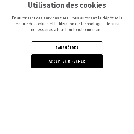
Utilisation des cookies
En autorisant ces services tiers, vous autorisez le dépôt et la
lecture de cookies et l'utilisation de technologies de suivi
nécessaires à leur bon fonctionnement.
ATELIER AMELOT ET VOUS
OUVRIR
LE
MENU
L'ATELIER
PARAMÉTRER
OUVRIR
LE
MENU
ACCEPTER & FERMER
LÉGAL
OUVRIR
LE
RESTONS EN CONTACT ! ABONNEZ-VOUS À NOTRE
MENU
NEWSLETTER
Ouvrir la barre de gestion des cooki
E-mail
E
En vous inscrivant, vous acceptez la politique de confidentialité et les
conditions d’utilisation de l’Atelier Amelot