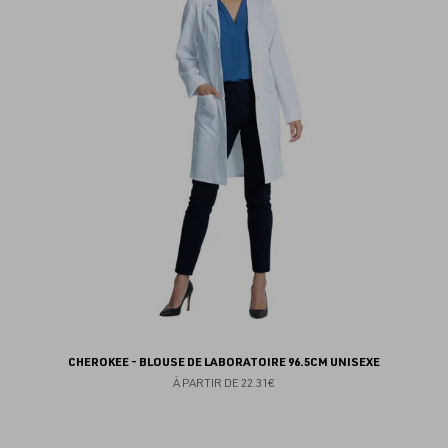
au
fav
CHEROKEE - BLOUSE DE LABORATOIRE 96.5CM UNISEXE
À PARTIR DE
22.31€