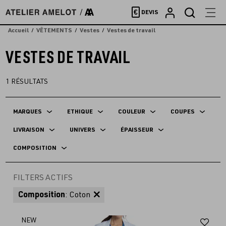
Accèder
€
DEVIS
directement
au
Accueil
VÊTEMENTS
Vestes
Vestes de travail
contenu
VESTES DE TRAVAIL
1
RÉSULTATS
MARQUES
ETHIQUE
COULEUR
COUPES
LIVRAISON
UNIVERS
ÉPAISSEUR
COMPOSITION
FILTERS ACTIFS
Composition
: Coton
Aj
NEW