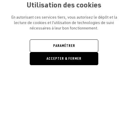
Utilisation des cookies
En autorisant ces services tiers, vous autorisez le dépôt et la
lecture de cookies et l'utilisation de technologies de suivi
nécessaires à leur bon fonctionnement.
ATELIER AMELOT ET VOUS
OUVRIR
LE
MENU
L'ATELIER
PARAMÉTRER
OUVRIR
LE
MENU
ACCEPTER & FERMER
LÉGAL
OUVRIR
LE
RESTONS EN CONTACT ! ABONNEZ-VOUS À NOTRE
MENU
NEWSLETTER
Ouvrir la barre de gestion des cooki
E-mail
E
En vous inscrivant, vous acceptez la politique de confidentialité et les
conditions d’utilisation de l’Atelier Amelot