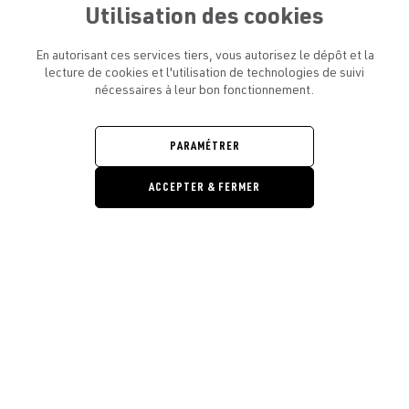
Utilisation des cookies
En autorisant ces services tiers, vous autorisez le dépôt et la
lecture de cookies et l'utilisation de technologies de suivi
nécessaires à leur bon fonctionnement.
ATELIER AMELOT ET VOUS
OUVRIR
LE
MENU
L'ATELIER
PARAMÉTRER
OUVRIR
LE
MENU
ACCEPTER & FERMER
LÉGAL
OUVRIR
LE
RESTONS EN CONTACT ! ABONNEZ-VOUS À NOTRE
MENU
NEWSLETTER
Ouvrir la barre de gestion des cooki
E-mail
E
En vous inscrivant, vous acceptez la politique de confidentialité et les
conditions d’utilisation de l’Atelier Amelot