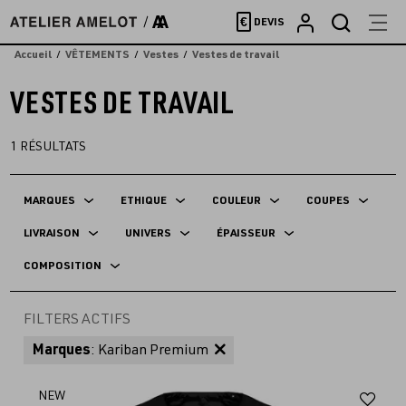
Accèder
€
DEVIS
directement
au
Accueil
VÊTEMENTS
Vestes
Vestes de travail
contenu
VESTES DE TRAVAIL
1
RÉSULTATS
MARQUES
ETHIQUE
COULEUR
COUPES
LIVRAISON
UNIVERS
ÉPAISSEUR
COMPOSITION
FILTERS ACTIFS
Marques
: Kariban Premium
Aj
NEW