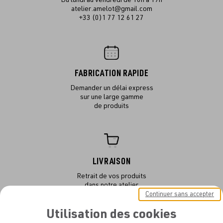
atelier.amelot@gmail.com
+33 (0)1 77 12 61 27
FABRICATION RAPIDE
Demander un délai express
sur une large gamme
de produits
LIVRAISON
Retrait de vos produits
dans notre atelier
ou en livraison
Continuer sans accepter
Utilisation des cookies