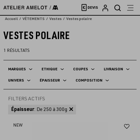
Accèder
€
DEVIS
directement
au
Accueil
VÊTEMENTS
Vestes
Vestes polaire
contenu
VESTES POLAIRE
1
RÉSULTATS
MARQUES
ETHIQUE
COUPES
LIVRAISON
UNIVERS
ÉPAISSEUR
COMPOSITION
FILTERS ACTIFS
Épaisseur
: De 250 à 300g
Aj
NEW
au