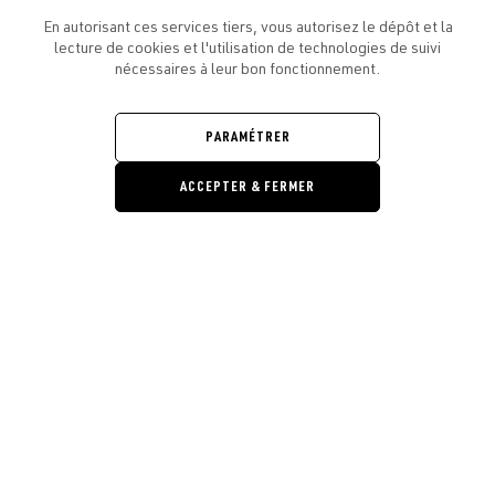
En autorisant ces services tiers, vous autorisez le dépôt et la
lecture de cookies et l'utilisation de technologies de suivi
nécessaires à leur bon fonctionnement.
ATELIER AMELOT ET VOUS
OUVRIR
LE
PARAMÉTRER
MENU
L'ATELIER
OUVRIR
LE
ACCEPTER & FERMER
MENU
LÉGAL
OUVRIR
LE
RESTONS EN CONTACT ! ABONNEZ-VOUS À NOTRE
Ouvrir la barre de gestion des cooki
MENU
NEWSLETTER
E-mail
E
En vous inscrivant, vous acceptez la politique de confidentialité et les
conditions d’utilisation de l’Atelier Amelot