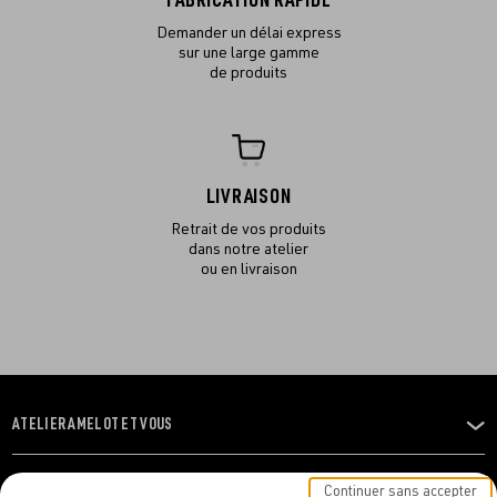
FABRICATION RAPIDE
Demander un délai express
sur une large gamme
de produits
LIVRAISON
Retrait de vos produits
dans notre atelier
ou en livraison
ATELIER AMELOT ET VOUS
OUVRIR
LE
MENU
L'ATELIER
Continuer sans accepter
OUVRIR