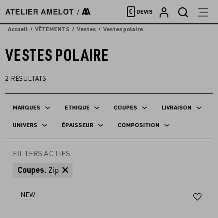
Accèder
€
DEVIS
directement
au
Accueil
VÊTEMENTS
Vestes
Vestes polaire
contenu
VESTES POLAIRE
2
RÉSULTATS
MARQUES
ETHIQUE
COUPES
LIVRAISON
UNIVERS
ÉPAISSEUR
COMPOSITION
FILTERS ACTIFS
Coupes
: Zip
Aj
NEW
au