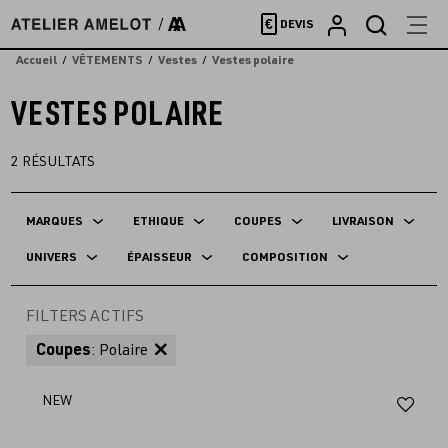
Accèder
€
DEVIS
directement
au
Accueil
VÊTEMENTS
Vestes
Vestes polaire
contenu
VESTES POLAIRE
2
RÉSULTATS
MARQUES
ETHIQUE
COUPES
LIVRAISON
UNIVERS
ÉPAISSEUR
COMPOSITION
FILTERS ACTIFS
Coupes
: Polaire
Aj
NEW
au