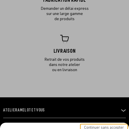
FABRICATION RAPIDE
Demander un délai express
sur une large gamme
de produits
LIVRAISON
Retrait de vos produits
dans notre atelier
ou en livraison
ATELIER AMELOT ET VOUS
OUVRIR
LE
MENU
L'ATELIER
Continuer sans accepter
OUVRIR