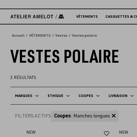
Accèder
directement
au
VÊTEMENTS
CASQUETTES & C
contenu
Accueil
VÊTEMENTS
Vestes
Vestes polaire
VESTES POLAIRE
2
RÉSULTATS
MARQUES
ETHIQUE
COUPES
LIVRAISON
FILTERS ACTIFS
Coupes
: Manches longues
Ajouter
NEW
NEW