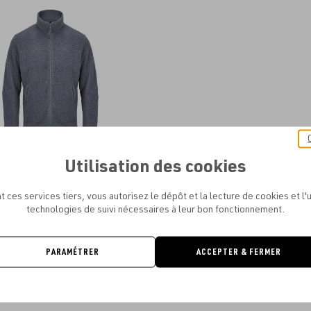
aux
favoris
Utilisation des cookies
SOL'S - SOL'S NITRO
À PARTIR DE
8.45€
t ces services tiers, vous autorisez le dépôt et la lecture de cookies et l'u
technologies de suivi nécessaires à leur bon fonctionnement.
PARAMÉTRER
ACCEPTER & FERMER