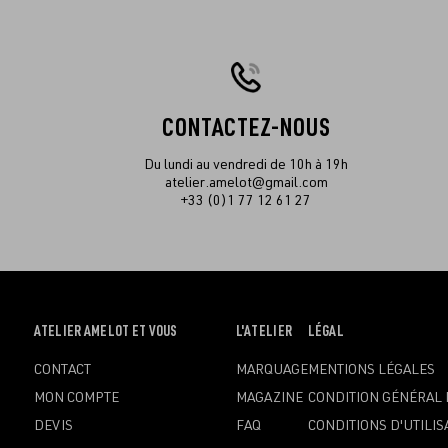
CONTACTEZ-NOUS
Du lundi au vendredi de 10h à 19h
atelier.amelot@gmail.com
+33 (0)1 77 12 61 27
OUVRIR
ATELIER AMELOT ET VOUS
OUVRIR
L'ATELIER
OUVRIR
LÉGAL
LE
LE
LE
CONTACT
MARQUAGE
MENTIONS LÉGALES
MENU
MENU
MENU
MON COMPTE
MAGAZINE
CONDITION GÉNÉRAL 
DEVIS
FAQ
CONDITIONS D'UTILIS