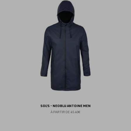
au
fav
SOL'S - NEOBLU ANTOINE MEN
À PARTIR DE
45.40€