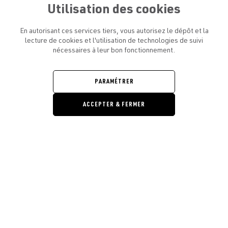
Utilisation des cookies
En autorisant ces services tiers, vous autorisez le dépôt et la
lecture de cookies et l'utilisation de technologies de suivi
nécessaires à leur bon fonctionnement.
ATELIER AMELOT ET VOUS
OUVRIR
LE
MENU
L'ATELIER
PARAMÉTRER
OUVRIR
LE
MENU
ACCEPTER & FERMER
LÉGAL
OUVRIR
LE
RESTONS EN CONTACT ! ABONNEZ-VOUS À NOTRE
MENU
NEWSLETTER
Ouvrir la barre de gestion des cooki
E-mail
E
En vous inscrivant, vous acceptez la politique de confidentialité et les
conditions d’utilisation de l’Atelier Amelot