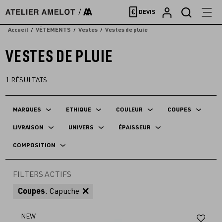
Accèder
€
DEVIS
directement
au
Accueil
VÊTEMENTS
Vestes
Vestes de pluie
contenu
VESTES DE PLUIE
1
RÉSULTATS
MARQUES
ETHIQUE
COULEUR
COUPES
LIVRAISON
UNIVERS
ÉPAISSEUR
COMPOSITION
FILTERS ACTIFS
Coupes
: Capuche
Aj
NEW