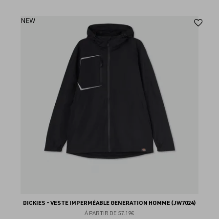
Aj
NEW
au
fav
DICKIES - VESTE IMPERMÉABLE GENERATION HOMME (JW7024)
À PARTIR DE
57.19€