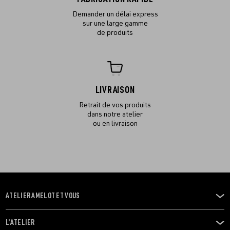
Demander un délai express
sur une large gamme
de produits
LIVRAISON
Retrait de vos produits
dans notre atelier
ou en livraison
ATELIER AMELOT ET VOUS
OUVRIR
LE
MENU
L'ATELIER
OUVRIR