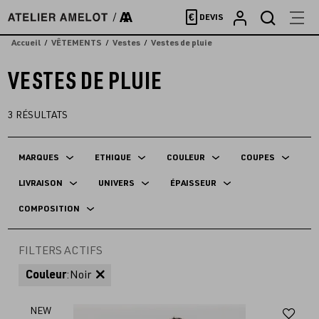
Accèder
€
DEVIS
directement
au
Accueil
VÊTEMENTS
Vestes
Vestes de pluie
contenu
VESTES DE PLUIE
3
RÉSULTATS
MARQUES
ETHIQUE
COULEUR
COUPES
LIVRAISON
UNIVERS
ÉPAISSEUR
COMPOSITION
FILTERS ACTIFS
Couleur
:
Noir
Aj
NEW