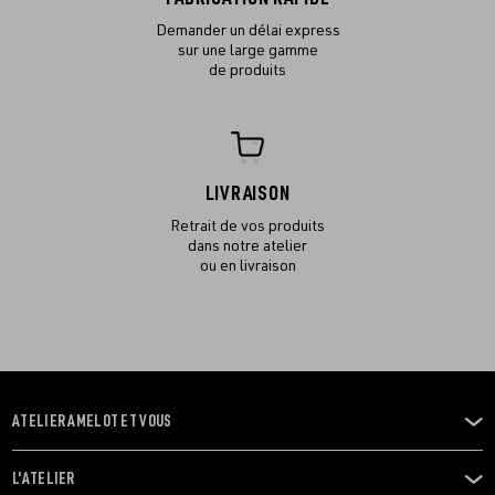
Demander un délai express
sur une large gamme
de produits
LIVRAISON
Retrait de vos produits
dans notre atelier
ou en livraison
ATELIER AMELOT ET VOUS
OUVRIR
LE
MENU
L'ATELIER
OUVRIR