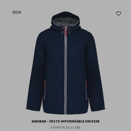
Aj
NEW
au
fav
KARIBAN - VESTE IMPERMÉABLE UNISEXE
À PARTIR DE
41.03€