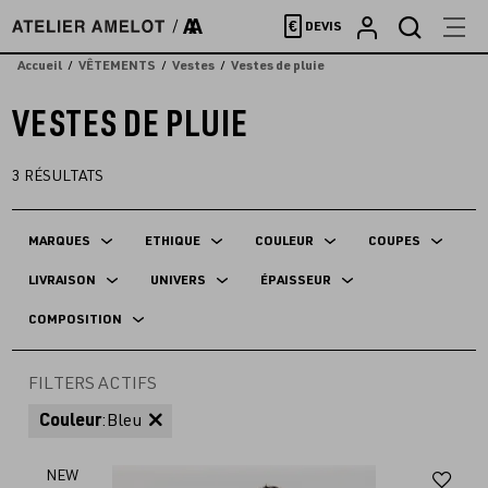
Accèder
€
DEVIS
directement
au
Accueil
VÊTEMENTS
Vestes
Vestes de pluie
contenu
VESTES DE PLUIE
3
RÉSULTATS
MARQUES
ETHIQUE
COULEUR
COUPES
LIVRAISON
UNIVERS
ÉPAISSEUR
COMPOSITION
FILTERS ACTIFS
Couleur
:
Bleu
Aj
NEW