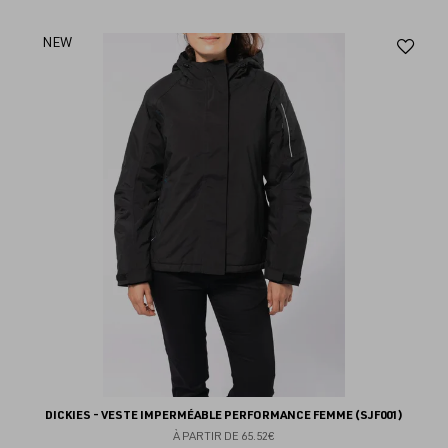
Aj
NEW
au
fav
DICKIES - VESTE IMPERMÉABLE PERFORMANCE FEMME (SJF001)
À PARTIR DE
65.52€