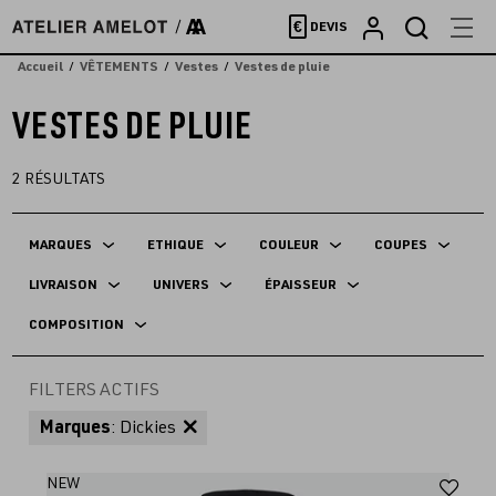
Accèder
€
DEVIS
directement
au
Accueil
VÊTEMENTS
Vestes
Vestes de pluie
contenu
VESTES DE PLUIE
2
RÉSULTATS
MARQUES
ETHIQUE
COULEUR
COUPES
LIVRAISON
UNIVERS
ÉPAISSEUR
COMPOSITION
FILTERS ACTIFS
Marques
: Dickies
Aj
NEW