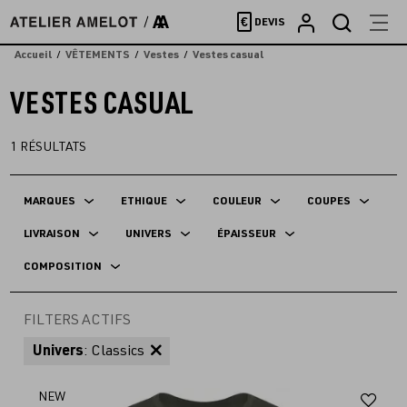
Accèder
€
DEVIS
directement
au
Accueil
VÊTEMENTS
Vestes
Vestes casual
contenu
VESTES CASUAL
1
RÉSULTATS
MARQUES
ETHIQUE
COULEUR
COUPES
LIVRAISON
UNIVERS
ÉPAISSEUR
COMPOSITION
FILTERS ACTIFS
Univers
: Classics
Aj
NEW