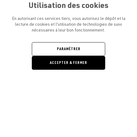
Utilisation des cookies
En autorisant ces services tiers, vous autorisez le dépôt et la
lecture de cookies et l'utilisation de technologies de suivi
nécessaires à leur bon fonctionnement.
ATELIER AMELOT ET VOUS
OUVRIR
LE
MENU
L'ATELIER
PARAMÉTRER
OUVRIR
LE
MENU
ACCEPTER & FERMER
LÉGAL
OUVRIR
LE
RESTONS EN CONTACT ! ABONNEZ-VOUS À NOTRE
MENU
NEWSLETTER
Ouvrir la barre de gestion des cooki
E-mail
E
En vous inscrivant, vous acceptez la politique de confidentialité et les
conditions d’utilisation de l’Atelier Amelot