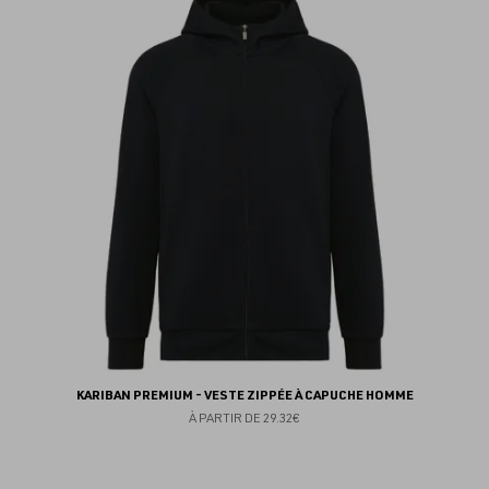
au
fav
KARIBAN PREMIUM - VESTE ZIPPÉE À CAPUCHE HOMME
À PARTIR DE
29.32€