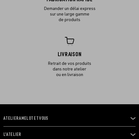
Demander un délai express
sur une large gamme
de produits
LIVRAISON
Retrait de vos produits
dans notre atelier
ou en livraison
ATELIER AMELOT ET VOUS
OUVRIR
LE
MENU
L'ATELIER
OUVRIR