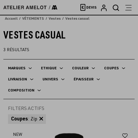
Accèder
€
DEVIS
directement
au
Accueil
VÊTEMENTS
Vestes
Vestes casual
contenu
VESTES CASUAL
3
RÉSULTATS
MARQUES
ETHIQUE
COULEUR
COUPES
LIVRAISON
UNIVERS
ÉPAISSEUR
COMPOSITION
FILTERS ACTIFS
Coupes
: Zip
Aj
NEW