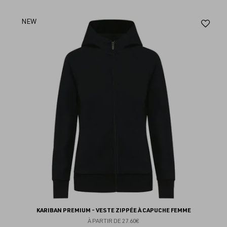
Aj
NEW
au
fav
KARIBAN PREMIUM - VESTE ZIPPÉE À CAPUCHE FEMME
À PARTIR DE
27.60€