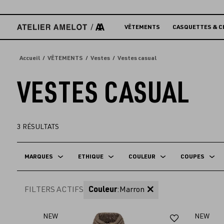
Accèder
directement
au
VÊTEMENTS
CASQUETTES & C
contenu
Accueil
VÊTEMENTS
Vestes
Vestes casual
VESTES CASUAL
3
RÉSULTATS
MARQUES
ETHIQUE
COULEUR
COUPES
FILTERS ACTIFS
Couleur
:
Marron
Ajouter
NEW
NEW