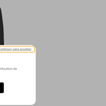
aux
favoris
Continuer sans accepter
OMME
tilisation de