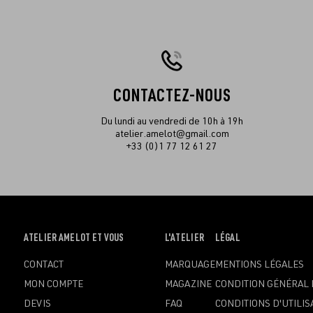
CONTACTEZ-NOUS
Du lundi au vendredi de 10h à 19h
atelier.amelot@gmail.com
+33 (0)1 77 12 61 27
OUVRIR
ATELIER AMELOT ET VOUS
OUVRIR
L'ATELIER
OUVRIR
LÉGAL
LE
LE
LE
CONTACT
MARQUAGE
MENTIONS LÉGALES
MENU
MENU
MENU
MON COMPTE
MAGAZINE
CONDITION GÉNÉRAL 
DEVIS
FAQ
CONDITIONS D'UTILIS