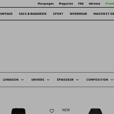
Marquages
Magazine
FAQ
Adresse
Prend
HAPEAUX
SACS & BAGAGERIE
SPORT
WORKWEAR
MAISON ET O
LIVRAISON
UNIVERS
ÉPAISSEUR
COMPOSITION
Ajouter
NEW