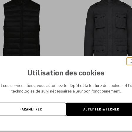
aux
favoris
Utilisation des cookies
 SPIRIT - BODYWARMER RECYCLÉ
KARIBAN - VESTE SAFARI H
LÉGER FEMME - 35G
À PARTIR DE
57.49€
t ces services tiers, vous autorisez le dépôt et la lecture de cookies et l'u
À PARTIR DE
28.53€
technologies de suivi nécessaires à leur bon fonctionnement.
PARAMÉTRER
ACCEPTER & FERMER