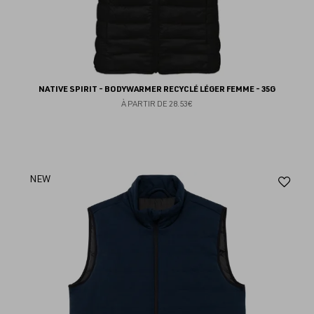
NATIVE SPIRIT - BODYWARMER RECYCLÉ LÉGER FEMME - 35G
À PARTIR DE
28.53€
Aj
NEW
au
fav