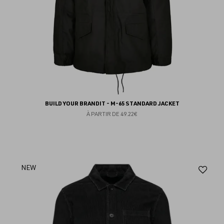
BUILD YOUR BRANDIT - M-65 STANDARD JACKET
À PARTIR DE
49.22€
Aj
NEW
au
fav