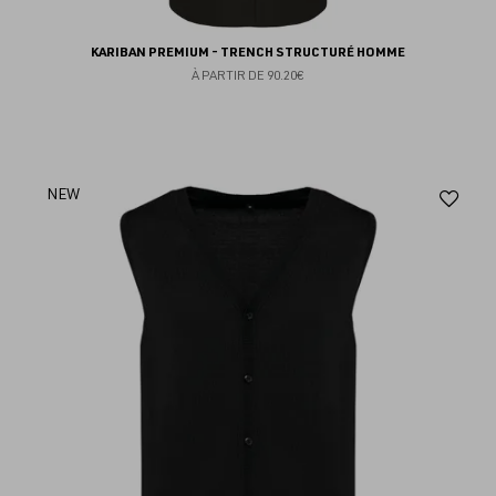
KARIBAN PREMIUM - TRENCH STRUCTURÉ HOMME
À PARTIR DE
90.20€
Aj
NEW
au
fav