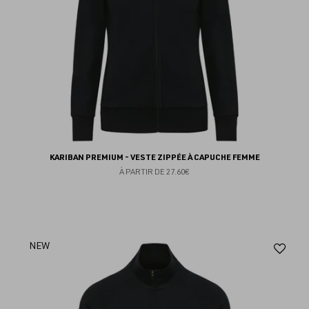
KARIBAN PREMIUM - VESTE ZIPPÉE À CAPUCHE FEMME
À PARTIR DE
27.60€
Aj
NEW
au
fav