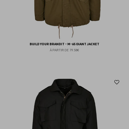
BUILD YOUR BRANDIT - M-65 GIANT JACKET
À PARTIR DE
79.58€
Aj
au
fav