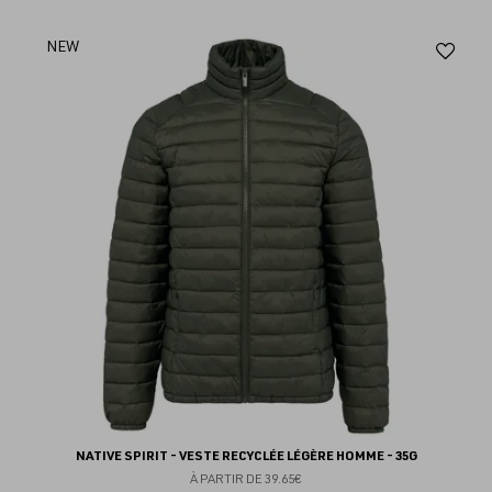
Aj
NEW
au
fav
NATIVE SPIRIT - VESTE RECYCLÉE LÉGÈRE HOMME - 35G
À PARTIR DE
39.65€