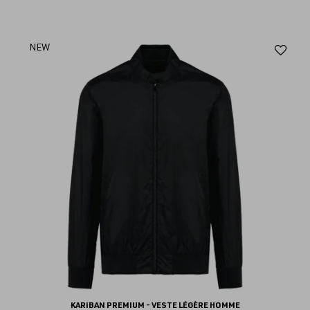
Aj
NEW
au
fav
KARIBAN PREMIUM - VESTE LÉGÈRE HOMME