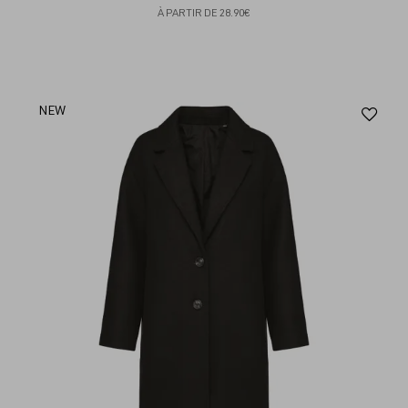
À PARTIR DE
28.90€
Aj
NEW
au
fav