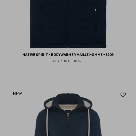
NATIVE SPIRIT - BODYWARMER MAILLE HOMME - 320G
À PARTIR DE
38.67€
Aj
NEW
au
fav