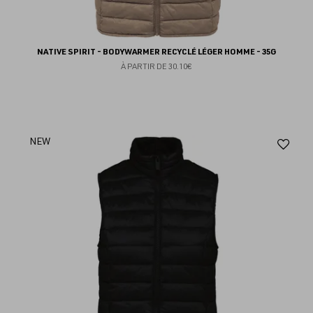
NATIVE SPIRIT - BODYWARMER RECYCLÉ LÉGER HOMME - 35G
À PARTIR DE
30.10€
Aj
NEW
au
fav