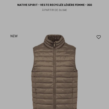
NATIVE SPIRIT - VESTE RECYCLÉE LÉGÈRE FEMME - 35G
À PARTIR DE
36.04€
Aj
NEW
au
fav