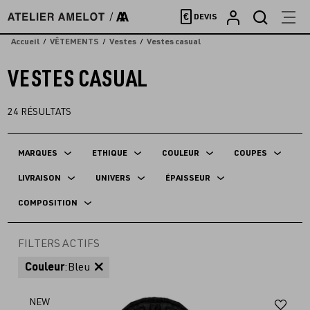
Accèder
€
DEVIS
directement
au
Accueil
VÊTEMENTS
Vestes
Vestes casual
contenu
VESTES CASUAL
24
RÉSULTATS
MARQUES
ETHIQUE
COULEUR
COUPES
LIVRAISON
UNIVERS
ÉPAISSEUR
COMPOSITION
FILTERS ACTIFS
Couleur
:
Bleu
Aj
NEW