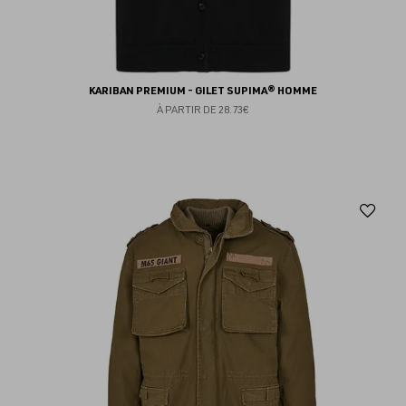
KARIBAN PREMIUM - GILET SUPIMA® HOMME
À PARTIR DE
28.73€
Aj
au
fav