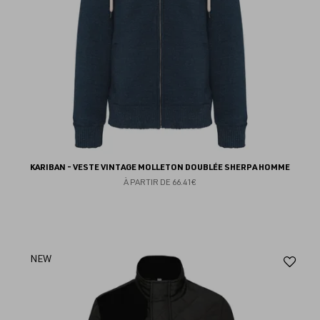
KARIBAN - VESTE VINTAGE MOLLETON DOUBLÉE SHERPA HOMME
À PARTIR DE
66.41€
Aj
NEW
au
fav