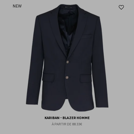
Aj
NEW
au
fav
KARIBAN - BLAZER HOMME
À PARTIR DE
88.33€