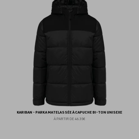
au
fav
KARIBAN - PARKA MATELASSÉE À CAPUCHE BI-TON UNISEXE
À PARTIR DE
46.35€