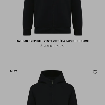
KARIBAN PREMIUM - VESTE ZIPPÉE À CAPUCHE HOMME
À PARTIR DE
29.32€
Aj
NEW
au
fav