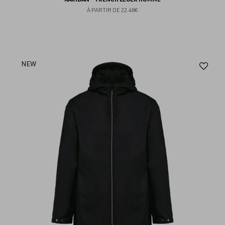
À PARTIR DE
22.48€
Aj
NEW
au
fav