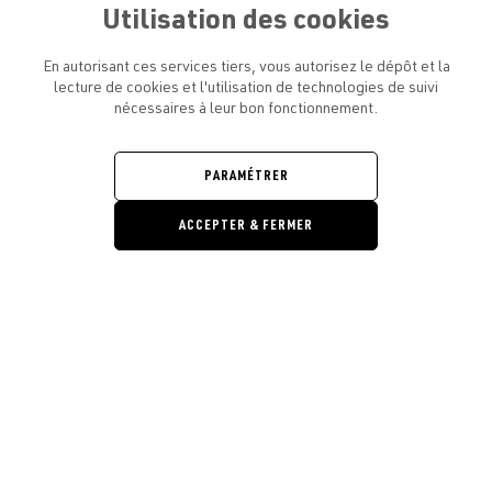
Utilisation des cookies
En autorisant ces services tiers, vous autorisez le dépôt et la
lecture de cookies et l'utilisation de technologies de suivi
nécessaires à leur bon fonctionnement.
ATELIER AMELOT ET VOUS
OUVRIR
LE
MENU
L'ATELIER
PARAMÉTRER
OUVRIR
LE
MENU
ACCEPTER & FERMER
LÉGAL
OUVRIR
LE
RESTONS EN CONTACT ! ABONNEZ-VOUS À NOTRE
MENU
NEWSLETTER
Ouvrir la barre de gestion des cooki
E-mail
E
En vous inscrivant, vous acceptez la politique de confidentialité et les
conditions d’utilisation de l’Atelier Amelot