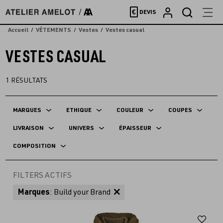
Accèder
€
DEVIS
directement
au
Accueil
VÊTEMENTS
Vestes
Vestes casual
contenu
VESTES CASUAL
1
RÉSULTATS
MARQUES
ETHIQUE
COULEUR
COUPES
LIVRAISON
UNIVERS
ÉPAISSEUR
COMPOSITION
FILTERS ACTIFS
Marques
: Build your Brand
Aj