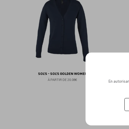
aux
favoris
SOL'S - SOL'S GOLDEN WOMEN
À PARTIR DE
20.08€
En autorisan