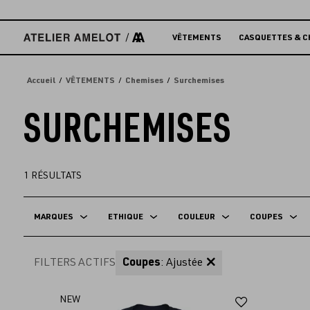
Accèder
directement
au
VÊTEMENTS
CASQUETTES & C
contenu
Accueil
VÊTEMENTS
Chemises
Surchemises
SURCHEMISES
1
RÉSULTATS
MARQUES
ETHIQUE
COULEUR
COUPES
FILTERS ACTIFS
Coupes
: Ajustée
Ajouter
NEW