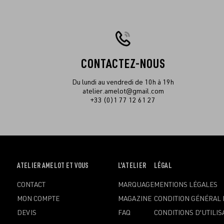
CONTACTEZ-NOUS
Du lundi au vendredi de 10h à 19h
atelier.amelot@gmail.com
+33 (0)1 77 12 61 27
OUVRIR
ATELIER AMELOT ET VOUS
OUVRIR
L'ATELIER
OUVRIR
LÉGAL
LE
LE
LE
CONTACT
MARQUAGE
MENTIONS LÉGALES
MENU
MENU
MENU
MON COMPTE
MAGAZINE
CONDITION GÉNÉRAL 
DEVIS
FAQ
CONDITIONS D'UTILIS