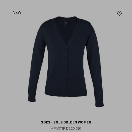
Aj
NEW
au
fav
SOL'S - SOL'S GOLDEN WOMEN
À PARTIR DE
20.08€