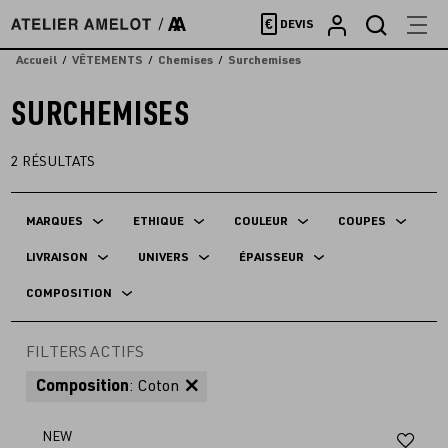
Accèder
€
DEVIS
directement
au
Accueil
VÊTEMENTS
Chemises
Surchemises
contenu
SURCHEMISES
2
RÉSULTATS
MARQUES
ETHIQUE
COULEUR
COUPES
LIVRAISON
UNIVERS
ÉPAISSEUR
COMPOSITION
FILTERS ACTIFS
Composition
: Coton
Aj
NEW