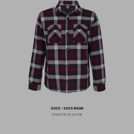
au
fav
SOL'S - SOL'S NOAH
À PARTIR DE
40.95€