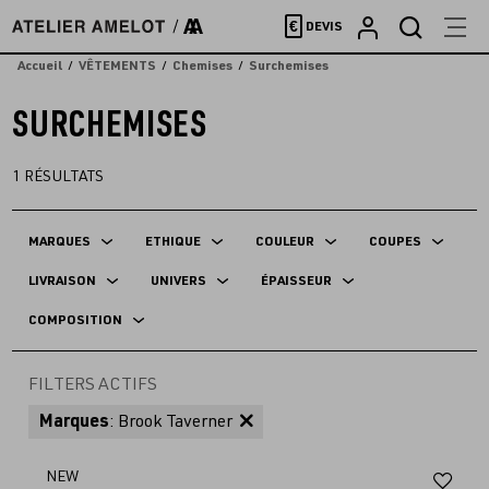
Accèder
€
DEVIS
directement
au
Accueil
VÊTEMENTS
Chemises
Surchemises
contenu
SURCHEMISES
1
RÉSULTATS
MARQUES
ETHIQUE
COULEUR
COUPES
LIVRAISON
UNIVERS
ÉPAISSEUR
COMPOSITION
FILTERS ACTIFS
Marques
: Brook Taverner
Aj
NEW