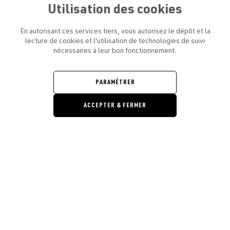
Utilisation des cookies
En autorisant ces services tiers, vous autorisez le dépôt et la
lecture de cookies et l'utilisation de technologies de suivi
nécessaires à leur bon fonctionnement.
ATELIER AMELOT ET VOUS
OUVRIR
LE
MENU
L'ATELIER
PARAMÉTRER
OUVRIR
LE
MENU
ACCEPTER & FERMER
LÉGAL
OUVRIR
LE
RESTONS EN CONTACT ! ABONNEZ-VOUS À NOTRE
MENU
NEWSLETTER
Ouvrir la barre de gestion des cooki
E-mail
E
En vous inscrivant, vous acceptez la politique de confidentialité et les
conditions d’utilisation de l’Atelier Amelot