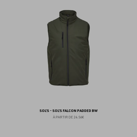
au
fav
SOL'S - SOL'S FALCON PADDED BW
À PARTIR DE
24.56€