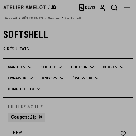
Accèder
€
DEVIS
directement
au
Accueil
VÊTEMENTS
Vestes
Softshell
contenu
SOFTSHELL
9
RÉSULTATS
MARQUES
ETHIQUE
COULEUR
COUPES
LIVRAISON
UNIVERS
ÉPAISSEUR
COMPOSITION
FILTERS ACTIFS
Coupes
: Zip
Aj
NEW