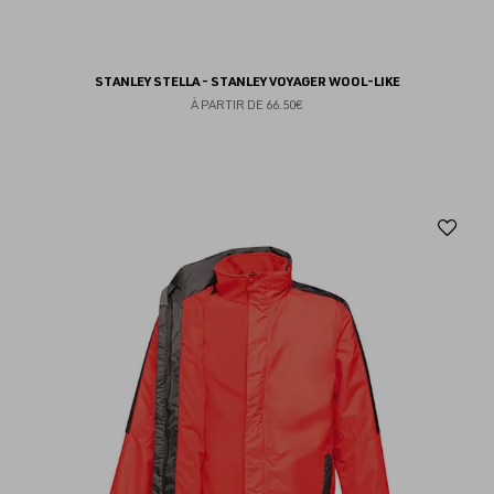
STANLEY STELLA - STANLEY VOYAGER WOOL-LIKE
À PARTIR DE
66.50€
Aj
au
fav