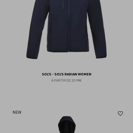
SOL'S - SOL'S RADIAN WOMEN
À PARTIR DE
20.99€
Aj
NEW
au