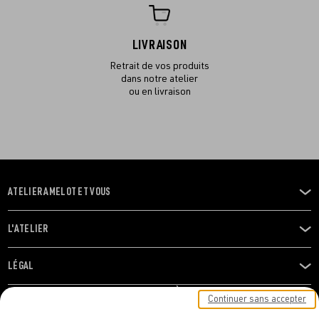
LIVRAISON
Retrait de vos produits
dans notre atelier
ou en livraison
ATELIER AMELOT ET VOUS
OUVRIR
LE
MENU
L'ATELIER
OUVRIR
LE
MENU
LÉGAL
OUVRIR
LE
RESTONS EN CONTACT ! ABONNEZ-VOUS À NOTRE
Continuer sans accepter
MENU
NEWSLETTER