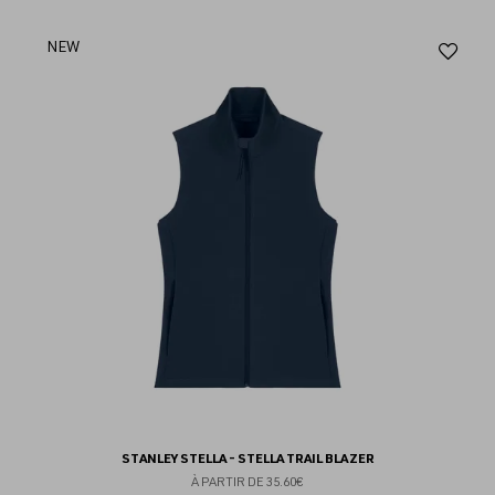
Aj
NEW
au
fav
STANLEY STELLA - STELLA TRAIL BLAZER
À PARTIR DE
35.60€