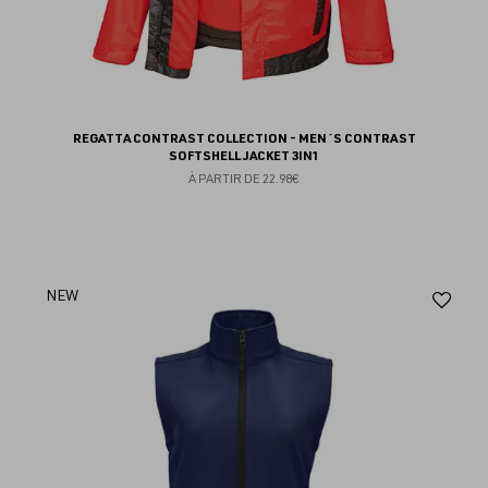
REGATTA CONTRAST COLLECTION - MEN´S CONTRAST
SOFTSHELL JACKET 3IN1
À PARTIR DE
22.98€
Aj
NEW
au
fav