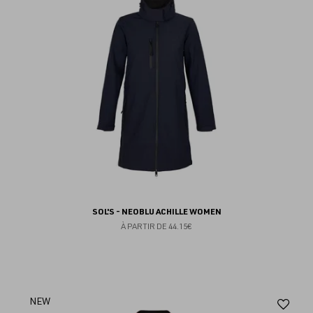
fav
SOL'S - NEOBLU ACHILLE WOMEN
À PARTIR DE
44.15€
Aj
NEW