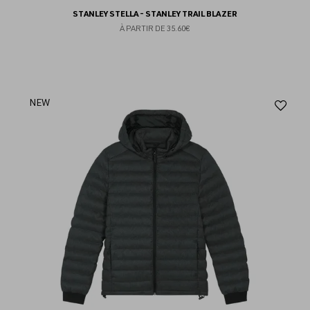
STANLEY STELLA - STANLEY TRAIL BLAZER
À PARTIR DE
35.60€
Aj
NEW
au
fav