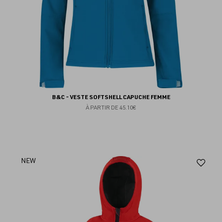
B&C - VESTE SOFTSHELL CAPUCHE FEMME
À PARTIR DE
45.10€
Aj
NEW
au
fav