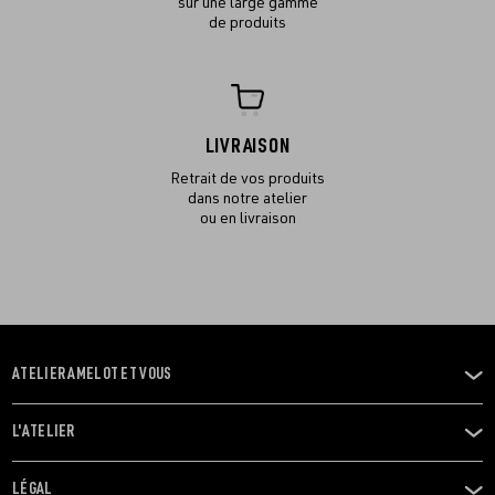
sur une large gamme
de produits
LIVRAISON
Retrait de vos produits
dans notre atelier
ou en livraison
ATELIER AMELOT ET VOUS
OUVRIR
LE
MENU
L'ATELIER
OUVRIR
LE
MENU
LÉGAL