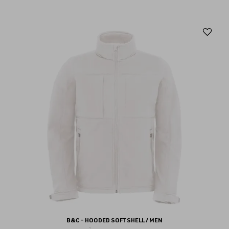
Aj
au
fav
B&C - HOODED SOFTSHELL / MEN