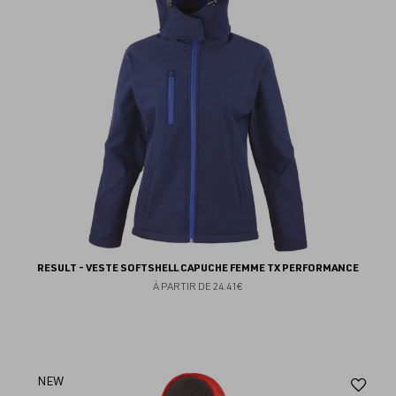
fav
RESULT - VESTE SOFTSHELL CAPUCHE FEMME TX PERFORMANCE
À PARTIR DE
24.41€
Aj
NEW