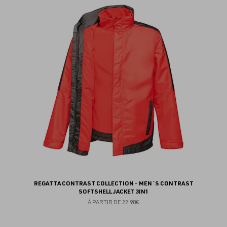
au
fav
REGATTA CONTRAST COLLECTION - MEN´S CONTRAST
SOFTSHELL JACKET 3IN1
À PARTIR DE
22.98€