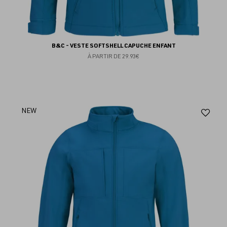
B&C - VESTE SOFTSHELL CAPUCHE ENFANT
À PARTIR DE
29.93€
Aj
NEW
au
fav