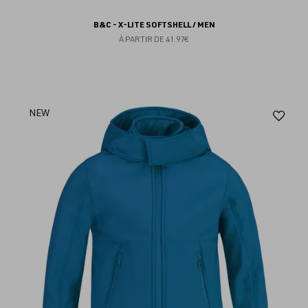
B&C - X-LITE SOFTSHELL / MEN
À PARTIR DE
41.97€
Aj
NEW
au
fav