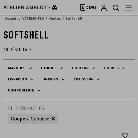
Accèder
€
DEVIS
directement
au
Accueil
VÊTEMENTS
Vestes
Softshell
contenu
SOFTSHELL
10
RÉSULTATS
MARQUES
ETHIQUE
COULEUR
COUPES
LIVRAISON
UNIVERS
ÉPAISSEUR
COMPOSITION
FILTERS ACTIFS
Coupes
: Capuche
Aj