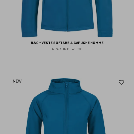
B&C - VESTE SOFTSHELL CAPUCHE HOMME
À PARTIR DE
41.03€
Aj
NEW
au
fav