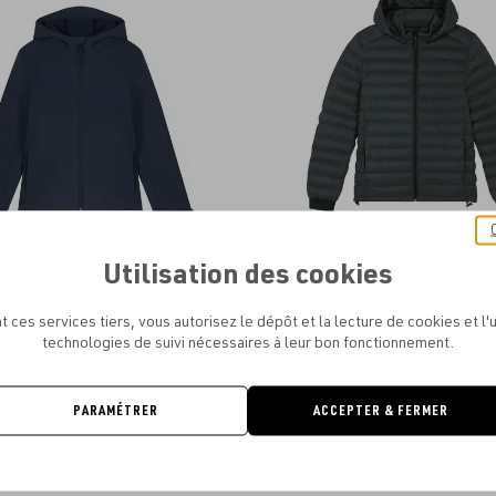
aux
favoris
Utilisation des cookies
EY STELLA - STELLA DISCOVERER
STANLEY STELLA - STANLEY VOYA
LIKE
À PARTIR DE
50.50€
t ces services tiers, vous autorisez le dépôt et la lecture de cookies et l'u
À PARTIR DE
66.50€
technologies de suivi nécessaires à leur bon fonctionnement.
PARAMÉTRER
ACCEPTER & FERMER