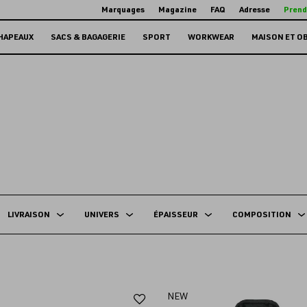
Marquages
Magazine
FAQ
Adresse
Prend
HAPEAUX
SACS & BAGAGERIE
SPORT
WORKWEAR
MAISON ET O
LIVRAISON
UNIVERS
ÉPAISSEUR
COMPOSITION
Ajouter
NEW