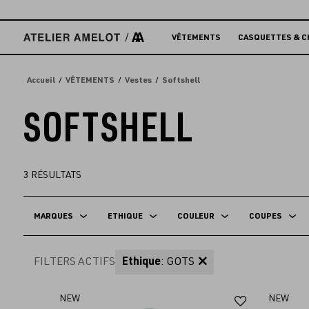
Accèder
directement
au
VÊTEMENTS
CASQUETTES & C
contenu
Accueil
VÊTEMENTS
Vestes
Softshell
SOFTSHELL
3
RÉSULTATS
MARQUES
ETHIQUE
COULEUR
COUPES
FILTERS ACTIFS
Ethique
: GOTS
Ajouter
NEW
NEW