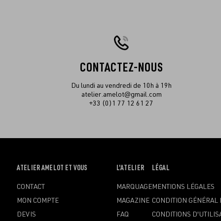
CONTACTEZ-NOUS
Du lundi au vendredi de 10h à 19h
atelier.amelot@gmail.com
+33 (0)1 77 12 61 27
OUVRIR
ATELIER AMELOT ET VOUS
OUVRIR
L'ATELIER
OUVRIR
LÉGAL
LE
LE
LE
CONTACT
MARQUAGE
MENTIONS LÉGALES
MENU
MENU
MENU
MON COMPTE
MAGAZINE
CONDITION GÉNÉRAL 
DEVIS
FAQ
CONDITIONS D'UTILIS