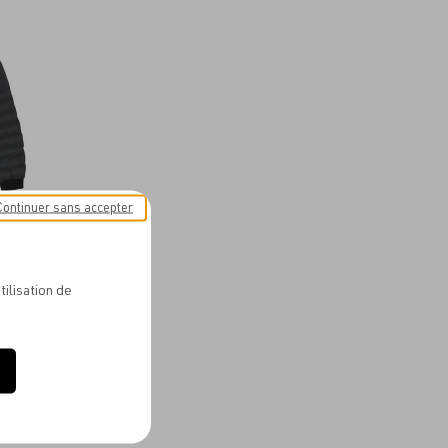
aux
favoris
Continuer sans accepter
GER WOOL-
tilisation de