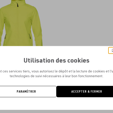
aux
favoris
Utilisation des cookies
 LADIES' HAMMER SOFTSHELL JACKET
0.00€
t ces services tiers, vous autorisez le dépôt et la lecture de cookies et l'u
technologies de suivi nécessaires à leur bon fonctionnement.
PARAMÉTRER
ACCEPTER & FERMER