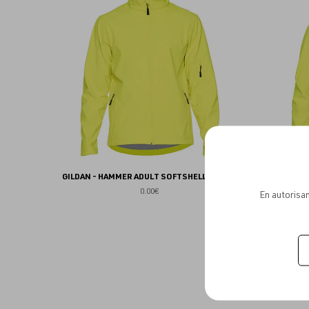
aux
favoris
GILDAN - HAMMER ADULT SOFTSHELL JACKET
GILDAN -
0.00€
En autorisan