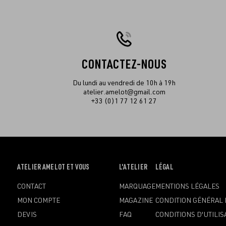
CONTACTEZ-NOUS
Du lundi au vendredi de 10h à 19h
atelier.amelot@gmail.com
+33 (0)1 77 12 61 27
OUVRIR
ATELIER AMELOT ET VOUS
OUVRIR
L'ATELIER
OUVRIR
LÉGAL
LE
LE
LE
CONTACT
MARQUAGE
MENTIONS LÉGALES
MENU
MENU
MENU
MON COMPTE
MAGAZINE
CONDITION GÉNÉRAL 
DEVIS
FAQ
CONDITIONS D'UTILIS