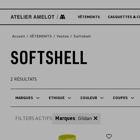
Accèder
directement
au
VÊTEMENTS
CASQUETTES & C
contenu
Accueil
VÊTEMENTS
Vestes
Softshell
SOFTSHELL
2
RÉSULTATS
MARQUES
ETHIQUE
COULEUR
COUPES
FILTERS ACTIFS
Marques
: Gildan
Ajouter