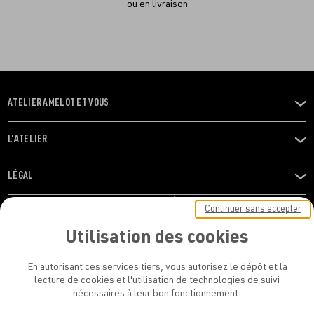
ou en livraison
ATELIER AMELOT ET VOUS
OUVRIR
LE
MENU
L'ATELIER
OUVRIR
LE
MENU
LÉGAL
OUVRIR
LE
RESTONS EN CONTACT ! ABONNEZ-VOUS À NOTRE
Continuer sans accepter
MENU
NEWSLETTER
Utilisation des cookies
E-mail
En autorisant ces services tiers, vous autorisez le dépôt et la
E
lecture de cookies et l'utilisation de technologies de suivi
nécessaires à leur bon fonctionnement.
En vous inscrivant, vous acceptez la politique de confidentialité et les