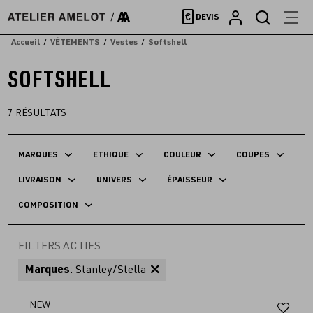
Accèder
€
DEVIS
directement
au
Accueil
VÊTEMENTS
Vestes
Softshell
contenu
SOFTSHELL
7
RÉSULTATS
MARQUES
ETHIQUE
COULEUR
COUPES
LIVRAISON
UNIVERS
ÉPAISSEUR
COMPOSITION
FILTERS ACTIFS
Marques
: Stanley/Stella
Aj
NEW