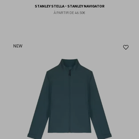
STANLEY STELLA - STANLEY NAVIGATOR
À PARTIR DE
46.50€
Aj
NEW
au
fav