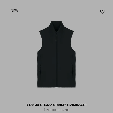
Aj
NEW
au
fav
STANLEY STELLA - STANLEY TRAIL BLAZER
À PARTIR DE
35.60€