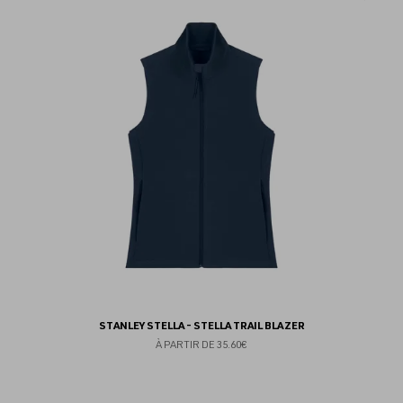
au
fav
STANLEY STELLA - STELLA TRAIL BLAZER
À PARTIR DE
35.60€