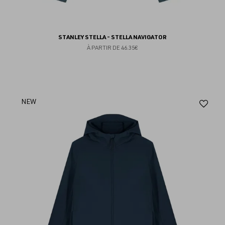
STANLEY STELLA - STELLA NAVIGATOR
À PARTIR DE
46.35€
Aj
NEW
au
fav