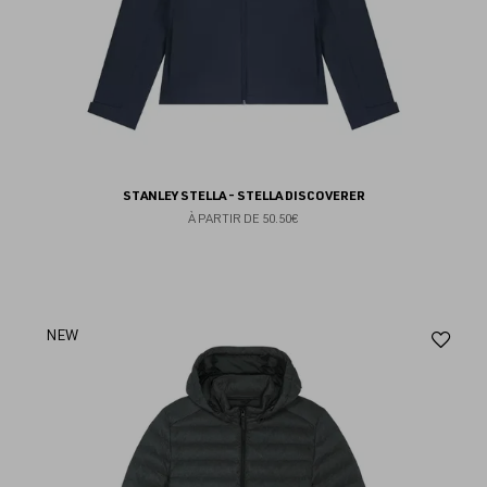
STANLEY STELLA - STELLA DISCOVERER
À PARTIR DE
50.50€
Aj
NEW
au
fav