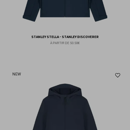
STANLEY STELLA - STANLEY DISCOVERER
À PARTIR DE
50.50€
Aj
NEW
au
fav