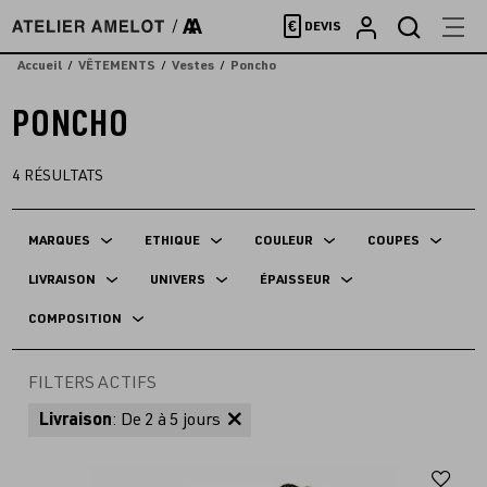
Accèder
€
DEVIS
directement
au
Accueil
VÊTEMENTS
Vestes
Poncho
contenu
PONCHO
4
RÉSULTATS
MARQUES
ETHIQUE
COULEUR
COUPES
LIVRAISON
UNIVERS
ÉPAISSEUR
COMPOSITION
FILTERS ACTIFS
Livraison
: De 2 à 5 jours
Aj