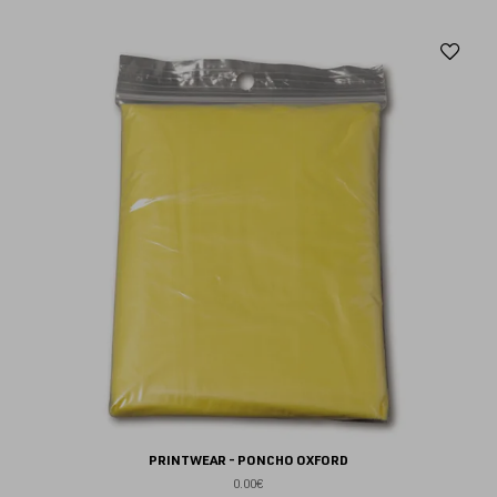
Aj
au
fav
PRINTWEAR - PONCHO OXFORD
0.00€