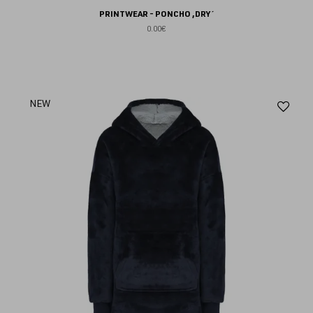
PRINTWEAR - PONCHO ,DRY´
0.00€
Aj
NEW
au
fav