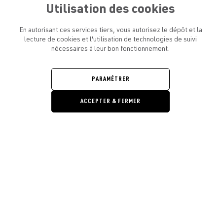
Utilisation des cookies
En autorisant ces services tiers, vous autorisez le dépôt et la
lecture de cookies et l'utilisation de technologies de suivi
nécessaires à leur bon fonctionnement.
ATELIER AMELOT ET VOUS
OUVRIR
LE
MENU
L'ATELIER
PARAMÉTRER
OUVRIR
LE
MENU
ACCEPTER & FERMER
LÉGAL
OUVRIR
LE
RESTONS EN CONTACT ! ABONNEZ-VOUS À NOTRE
MENU
NEWSLETTER
Ouvrir la barre de gestion des cooki
E-mail
E
En vous inscrivant, vous acceptez la politique de confidentialité et les
conditions d’utilisation de l’Atelier Amelot