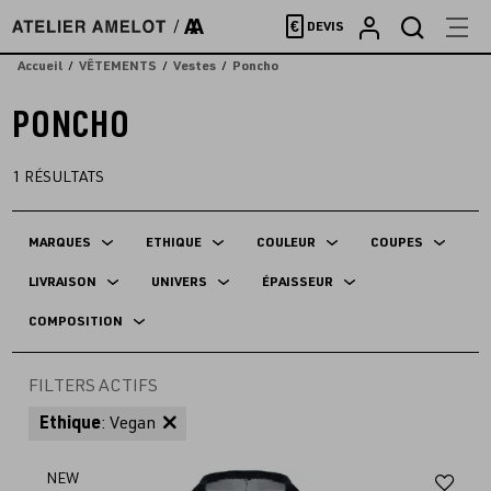
Accèder
€
DEVIS
directement
au
Accueil
VÊTEMENTS
Vestes
Poncho
contenu
PONCHO
1
RÉSULTATS
MARQUES
ETHIQUE
COULEUR
COUPES
LIVRAISON
UNIVERS
ÉPAISSEUR
COMPOSITION
FILTERS ACTIFS
Ethique
: Vegan
Aj
NEW