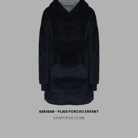
au
fav
KARIBAN - PLAID PONCHO ENFANT
À PARTIR DE
20.00€