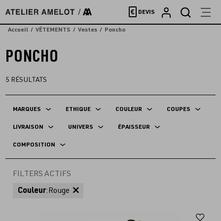
Accèder
€
DEVIS
directement
au
Accueil
VÊTEMENTS
Vestes
Poncho
contenu
PONCHO
5
RÉSULTATS
MARQUES
ETHIQUE
COULEUR
COUPES
LIVRAISON
UNIVERS
ÉPAISSEUR
COMPOSITION
FILTERS ACTIFS
Couleur
:
Rouge
Aj