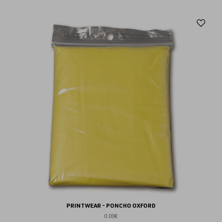
Aj
au
fav
PRINTWEAR - PONCHO OXFORD
0.00€