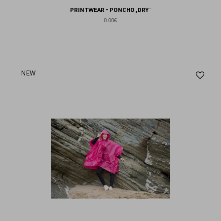
PRINTWEAR - PONCHO ,DRY´
0.00€
Aj
NEW
au
fav