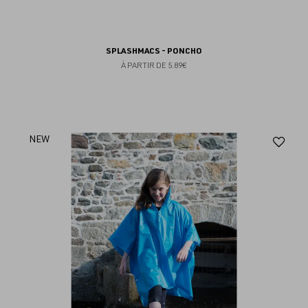
SPLASHMACS - PONCHO
À PARTIR DE
5.89€
Aj
NEW
au
fav