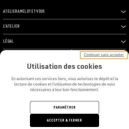
ATELIER AMELOT ET VOUS
OUVRIR
LE
MENU
L'ATELIER
OUVRIR
LE
MENU
LÉGAL
OUVRIR
LE
RESTONS EN CONTACT ! ABONNEZ-VOUS À NOTRE
Continuer sans accepter
MENU
NEWSLETTER
Utilisation des cookies
E-mail
En autorisant ces services tiers, vous autorisez le dépôt et la
E
lecture de cookies et l'utilisation de technologies de suivi
nécessaires à leur bon fonctionnement.
En vous inscrivant, vous acceptez la politique de confidentialité et les
conditions d’utilisation de l’Atelier Amelot
PARAMÉTRER
ATELIER AMELOT - TOUS DROITS
ACCEPTER & FERMER
RÉSERVÉS
Retrouvez
Retrouvez
Retrou
Re