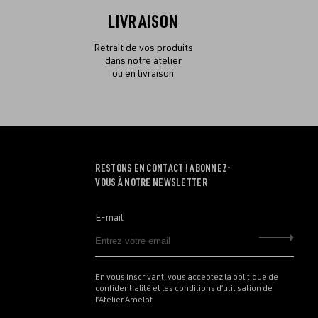
LIVRAISON
Retrait de vos produits
dans notre atelier
ou en livraison
RESTONS EN CONTACT ! ABONNEZ-
VOUS À NOTRE NEWSLETTER
E-mail
Envo
En vous inscrivant, vous acceptez la politique de
confidentialité et les conditions d’utilisation de
l’Atelier Amelot