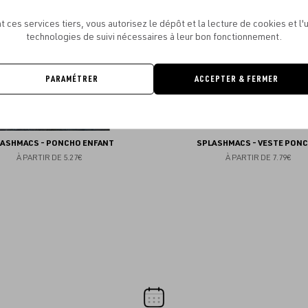
favoris
t ces services tiers, vous autorisez le dépôt et la lecture de cookies et l'u
technologies de suivi nécessaires à leur bon fonctionnement.
PARAMÉTRER
ACCEPTER & FERMER
LASHMACS - PONCHO ENFANT
SPLASHMACS - VESTE PON
À PARTIR DE
5.27€
À PARTIR DE
7.79€