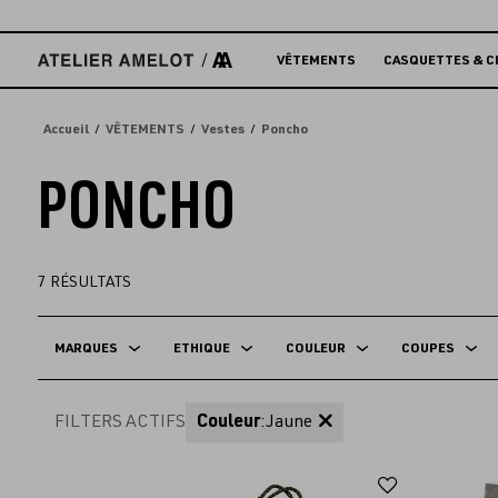
Accèder
directement
au
VÊTEMENTS
CASQUETTES & C
contenu
Accueil
VÊTEMENTS
Vestes
Poncho
PONCHO
7
RÉSULTATS
MARQUES
ETHIQUE
COULEUR
COUPES
FILTERS ACTIFS
Couleur
:
Jaune
Ajouter