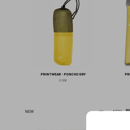
aux
favoris
PRINTWEAR - PONCHO DRY
PR
0.00€
Ajouter
NEW
NEW
aux