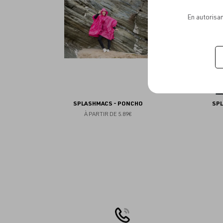
favoris
En autorisan
SPLASHMACS - PONCHO
SP
À PARTIR DE
5.89€