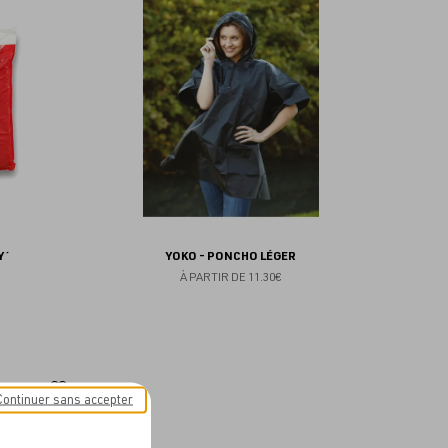
aux
aux
favoris
favoris
Y´
YOKO - PONCHO LÉGER
À PARTIR DE
11.30€
Ajouter
Continuer sans accepter
aux