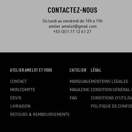
CONTACTEZ-NOUS
Du lundi au vendredi de 10h à 19h
atelier.amelot@gmail.com
+33 (0)1 77 12 61 27
OUVRIR
ATELIER AMELOT ET VOUS
OUVRIR
L'ATELIER
OUVRIR
LÉGAL
LE
LE
LE
CONTACT
MARQUAGE
MENTIONS LÉGALES
MENU
MENU
MENU
MON COMPTE
MAGAZINE
CONDITION GÉNÉRAL 
DEVIS
FAQ
CONDITIONS D'UTILIS
LIVRAISON
POLITIQUE DE CONFID
RETOURS & REMBOURSEMENTS