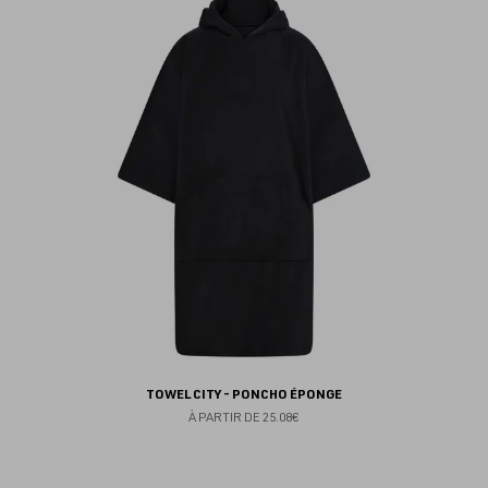
au
fav
TOWEL CITY - PONCHO ÉPONGE
À PARTIR DE
25.08€