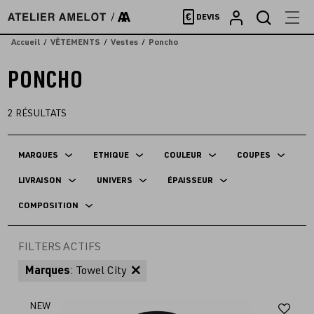
Accèder
€
DEVIS
directement
au
Accueil
VÊTEMENTS
Vestes
Poncho
contenu
PONCHO
2
RÉSULTATS
MARQUES
ETHIQUE
COULEUR
COUPES
LIVRAISON
UNIVERS
ÉPAISSEUR
COMPOSITION
FILTERS ACTIFS
Marques
: Towel City
Aj
NEW