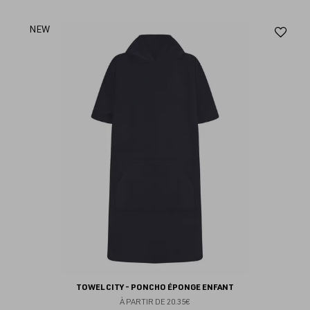
Aj
NEW
au
fav
TOWEL CITY - PONCHO ÉPONGE ENFANT
À PARTIR DE
20.35€