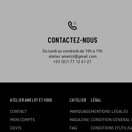
CONTACTEZ-NOUS
Du lundi au vendredi de 10h à 19h
atelier.amelot@gmail.com
+33 (0)1 77 12 61 27
OUVRIR
ATELIER AMELOT ET VOUS
OUVRIR
L'ATELIER
OUVRIR
LÉGAL
LE
LE
LE
CONTACT
MARQUAGE
MENTIONS LÉGALES
MENU
MENU
MENU
MON COMPTE
MAGAZINE
CONDITION GÉNÉRAL 
DEVIS
FAQ
CONDITIONS D'UTILIS