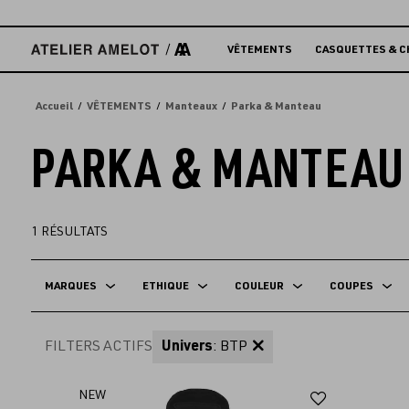
Accèder
directement
au
VÊTEMENTS
CASQUETTES & C
contenu
Accueil
VÊTEMENTS
Manteaux
Parka & Manteau
PARKA & MANTEAU
1
RÉSULTATS
MARQUES
ETHIQUE
COULEUR
COUPES
FILTERS ACTIFS
Univers
: BTP
Ajouter
NEW