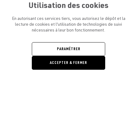
Utilisation des cookies
En autorisant ces services tiers, vous autorisez le dépôt et la
lecture de cookies et l'utilisation de technologies de suivi
nécessaires à leur bon fonctionnement.
ATELIER AMELOT ET VOUS
OUVRIR
LE
MENU
L'ATELIER
PARAMÉTRER
OUVRIR
LE
MENU
ACCEPTER & FERMER
LÉGAL
OUVRIR
LE
RESTONS EN CONTACT ! ABONNEZ-VOUS À NOTRE
MENU
NEWSLETTER
Ouvrir la barre de gestion des cooki
E-mail
E
En vous inscrivant, vous acceptez la politique de confidentialité et les
conditions d’utilisation de l’Atelier Amelot