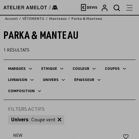
Accèder
€
DEVIS
directement
au
Accueil
VÊTEMENTS
Manteaux
Parka & Manteau
contenu
PARKA & MANTEAU
1
RÉSULTATS
MARQUES
ETHIQUE
COULEUR
COUPES
LIVRAISON
UNIVERS
ÉPAISSEUR
COMPOSITION
FILTERS ACTIFS
Univers
: Coupe vent
Aj
NEW