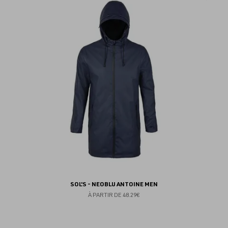
au
fav
SOL'S - NEOBLU ANTOINE MEN
À PARTIR DE
48.29€