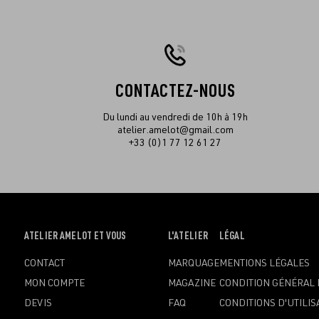
CONTACTEZ-NOUS
Du lundi au vendredi de 10h à 19h
atelier.amelot@gmail.com
+33 (0)1 77 12 61 27
OUVRIR
ATELIER AMELOT ET VOUS
OUVRIR
L'ATELIER
OUVRIR
LÉGAL
LE
LE
LE
CONTACT
MARQUAGE
MENTIONS LÉGALES
MENU
MENU
MENU
MON COMPTE
MAGAZINE
CONDITION GÉNÉRAL 
DEVIS
FAQ
CONDITIONS D'UTILIS