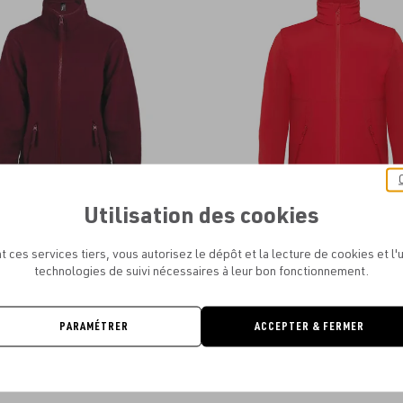
aux
favoris
Utilisation des cookies
SOL'S - SOL'S NORTH KIDS
B&C - HOODED SOFTSHELL / 
À PARTIR DE
11.78€
À PARTIR DE
38.94€
t ces services tiers, vous autorisez le dépôt et la lecture de cookies et l'u
technologies de suivi nécessaires à leur bon fonctionnement.
PARAMÉTRER
ACCEPTER & FERMER