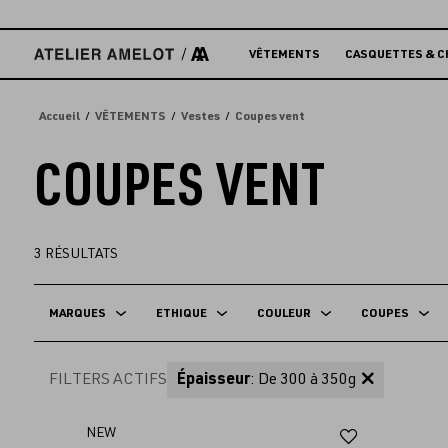
Accèder
directement
au
VÊTEMENTS
CASQUETTES & C
contenu
Accueil
VÊTEMENTS
Vestes
Coupes vent
COUPES VENT
3
RÉSULTATS
MARQUES
ETHIQUE
COULEUR
COUPES
FILTERS ACTIFS
Épaisseur
: De 300 à 350g
Ajouter
NEW