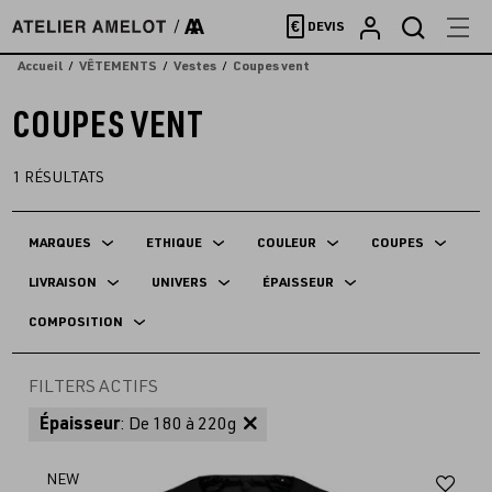
Accèder
€
DEVIS
directement
au
Accueil
VÊTEMENTS
Vestes
Coupes vent
contenu
COUPES VENT
1
RÉSULTATS
MARQUES
ETHIQUE
COULEUR
COUPES
LIVRAISON
UNIVERS
ÉPAISSEUR
COMPOSITION
FILTERS ACTIFS
Épaisseur
: De 180 à 220g
Aj
NEW