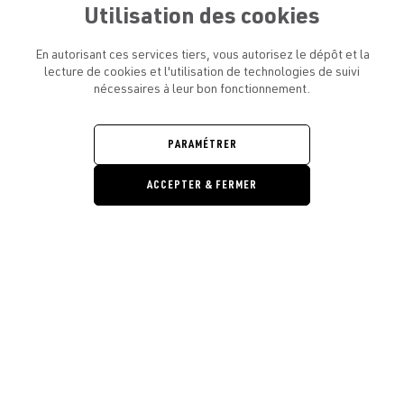
Utilisation des cookies
En autorisant ces services tiers, vous autorisez le dépôt et la
lecture de cookies et l'utilisation de technologies de suivi
nécessaires à leur bon fonctionnement.
ATELIER AMELOT ET VOUS
OUVRIR
LE
MENU
L'ATELIER
PARAMÉTRER
OUVRIR
LE
MENU
ACCEPTER & FERMER
LÉGAL
OUVRIR
LE
RESTONS EN CONTACT ! ABONNEZ-VOUS À NOTRE
MENU
NEWSLETTER
Ouvrir la barre de gestion des cooki
E-mail
E
En vous inscrivant, vous acceptez la politique de confidentialité et les
conditions d’utilisation de l’Atelier Amelot