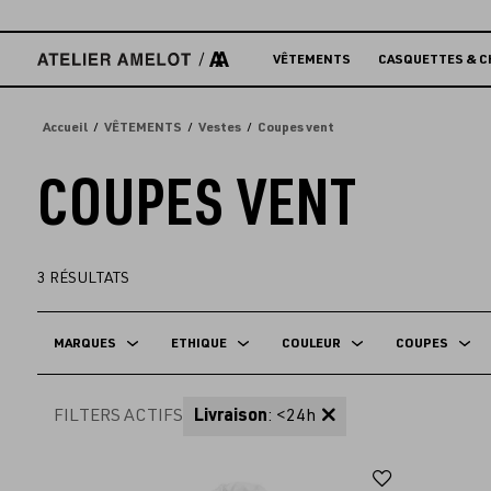
Accèder
directement
au
VÊTEMENTS
CASQUETTES & C
contenu
Accueil
VÊTEMENTS
Vestes
Coupes vent
COUPES VENT
3
RÉSULTATS
MARQUES
ETHIQUE
COULEUR
COUPES
FILTERS ACTIFS
Livraison
: <24h
Ajouter