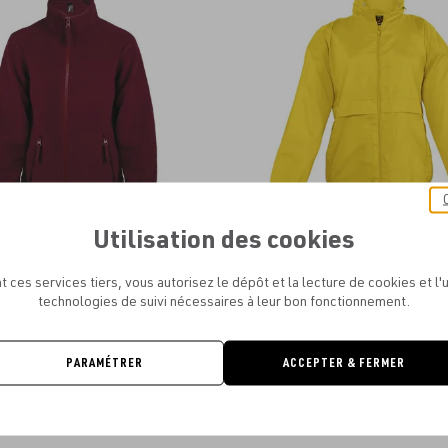
aux
favoris
Utilisation des cookies
SOL'S - SOL'S NORTH KIDS
SOL'S - SOL'S SURF KIDS
À PARTIR DE
11.78€
À PARTIR DE
7.61€
t ces services tiers, vous autorisez le dépôt et la lecture de cookies et l'u
technologies de suivi nécessaires à leur bon fonctionnement.
PARAMÉTRER
ACCEPTER & FERMER