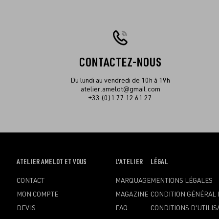
CONTACTEZ-NOUS
Du lundi au vendredi de 10h à 19h
atelier.amelot@gmail.com
+33 (0)1 77 12 61 27
OUVRIR
ATELIER AMELOT ET VOUS
OUVRIR
L'ATELIER
OUVRIR
LÉGAL
LE
LE
LE
CONTACT
MARQUAGE
MENTIONS LÉGALES
MENU
MENU
MENU
MON COMPTE
MAGAZINE
CONDITION GÉNÉRAL 
DEVIS
FAQ
CONDITIONS D'UTILIS