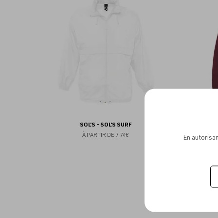
aux
favoris
SOL'S - SOL'S SURF
À PARTIR DE
7.74€
En autorisan