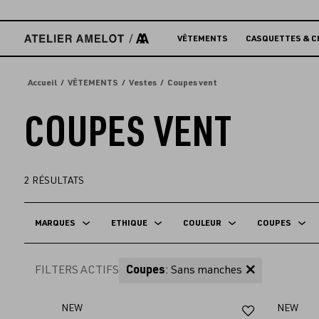
Accèder
directement
au
VÊTEMENTS
CASQUETTES & C
contenu
Accueil
VÊTEMENTS
Vestes
Coupes vent
COUPES VENT
2
RÉSULTATS
MARQUES
ETHIQUE
COULEUR
COUPES
FILTERS ACTIFS
Coupes
: Sans manches
Ajouter
NEW
NEW