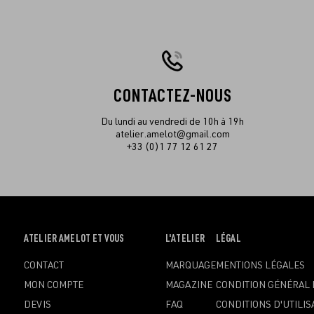
CONTACTEZ-NOUS
Du lundi au vendredi de 10h à 19h
atelier.amelot@gmail.com
+33 (0)1 77 12 61 27
OUVRIR
ATELIER AMELOT ET VOUS
OUVRIR
L'ATELIER
OUVRIR
LÉGAL
LE
LE
LE
CONTACT
MARQUAGE
MENTIONS LÉGALES
MENU
MENU
MENU
MON COMPTE
MAGAZINE
CONDITION GÉNÉRAL 
DEVIS
FAQ
CONDITIONS D'UTILIS