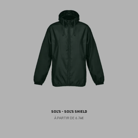
au
fav
SOL'S - SOL'S SHIELD
À PARTIR DE
6.74€