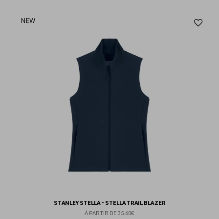
Aj
NEW
au
fav
STANLEY STELLA - STELLA TRAIL BLAZER
À PARTIR DE
35.60€