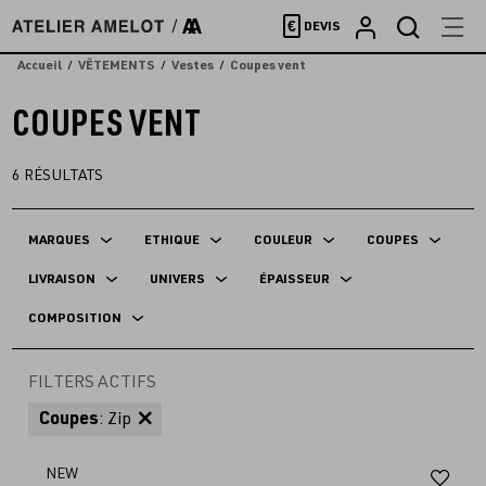
Accèder
€
DEVIS
directement
au
Accueil
VÊTEMENTS
Vestes
Coupes vent
contenu
COUPES VENT
6
RÉSULTATS
MARQUES
ETHIQUE
COULEUR
COUPES
LIVRAISON
UNIVERS
ÉPAISSEUR
COMPOSITION
FILTERS ACTIFS
Coupes
: Zip
Aj
NEW