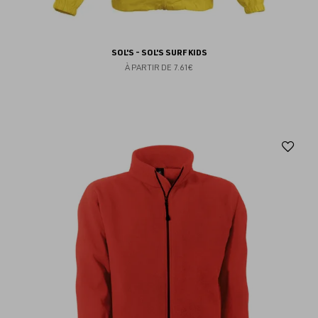
SOL'S - SOL'S SURF KIDS
À PARTIR DE
7.61€
Aj
au
fav