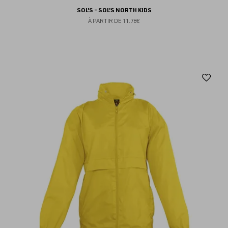
SOL'S - SOL'S NORTH KIDS
À PARTIR DE
11.78€
Aj
au
fav