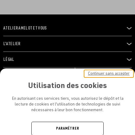
ATELIER AMELOT ET VOUS
OUVRIR
LE
MENU
L'ATELIER
OUVRIR
LE
MENU
LÉGAL
OUVRIR
LE
RESTONS EN CONTACT ! ABONNEZ-VOUS À NOTRE
Continuer sans accepter
MENU
NEWSLETTER
Utilisation des cookies
E-mail
En autorisant ces services tiers, vous autorisez le dépôt et la
E
lecture de cookies et l'utilisation de technologies de suivi
nécessaires à leur bon fonctionnement.
En vous inscrivant, vous acceptez la politique de confidentialité et les
conditions d’utilisation de l’Atelier Amelot
PARAMÉTRER