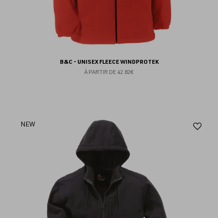
B&C - UNISEX FLEECE WINDPROTEK
À PARTIR DE
42.82€
Aj
NEW
au
fav