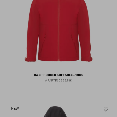
B&C - HOODED SOFTSHELL / KIDS
À PARTIR DE
38.94€
Aj
NEW