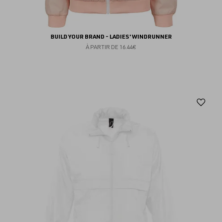
BUILD YOUR BRAND - LADIES' WINDRUNNER
À PARTIR DE
16.44€
Aj
au
fav