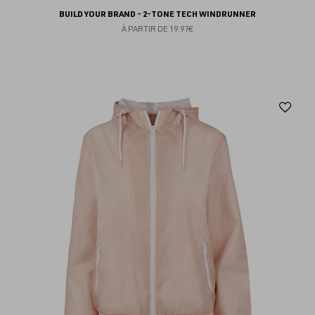
BUILD YOUR BRAND - 2-TONE TECH WINDRUNNER
À PARTIR DE
19.97€
Aj
au
fav