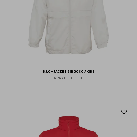
B&C - JACKET SIROCCO / KIDS
À PARTIR DE
9.00€
Aj
au
fav