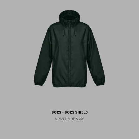
au
fav
SOL'S - SOL'S SHIELD
À PARTIR DE
6.74€