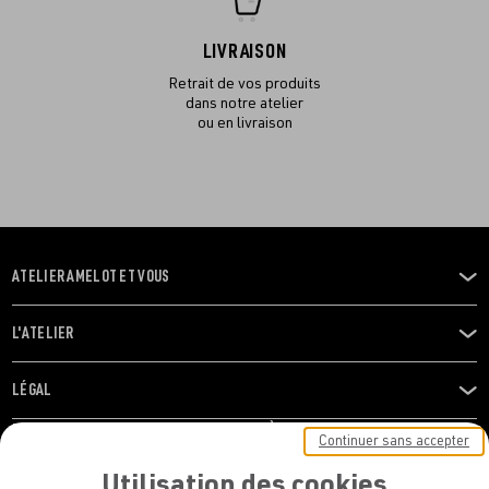
LIVRAISON
Retrait de vos produits
dans notre atelier
ou en livraison
ATELIER AMELOT ET VOUS
OUVRIR
LE
MENU
L'ATELIER
OUVRIR
LE
MENU
LÉGAL
OUVRIR
LE
RESTONS EN CONTACT ! ABONNEZ-VOUS À NOTRE
Continuer sans accepter
MENU
NEWSLETTER
Utilisation des cookies