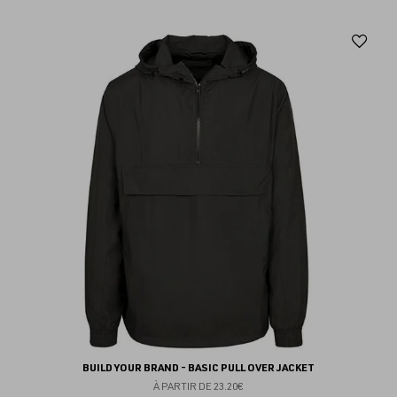
Aj
au
fav
BUILD YOUR BRAND - BASIC PULL OVER JACKET
À PARTIR DE
23.20€