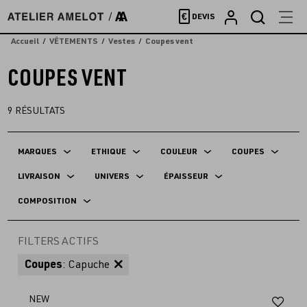
Accèder
€
DEVIS
directement
au
Accueil
VÊTEMENTS
Vestes
Coupes vent
contenu
COUPES VENT
9
RÉSULTATS
MARQUES
ETHIQUE
COULEUR
COUPES
LIVRAISON
UNIVERS
ÉPAISSEUR
COMPOSITION
FILTERS ACTIFS
Coupes
: Capuche
Aj
NEW