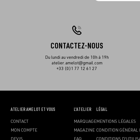
CONTACTEZ-NOUS
Du lundi au vendredi de 10h à 19h
atelier.amelot@gmail.com
+33 (0)1 77 12 61 27
OUVRIR
ATELIER AMELOT ET VOUS
OUVRIR
L'ATELIER
OUVRIR
LÉGAL
LE
LE
LE
CONTACT
MARQUAGE
MENTIONS LÉGALES
MENU
MENU
MENU
MON COMPTE
MAGAZINE
CONDITION GÉNÉRAL 
DEVIS
FAQ
CONDITIONS D'UTILIS