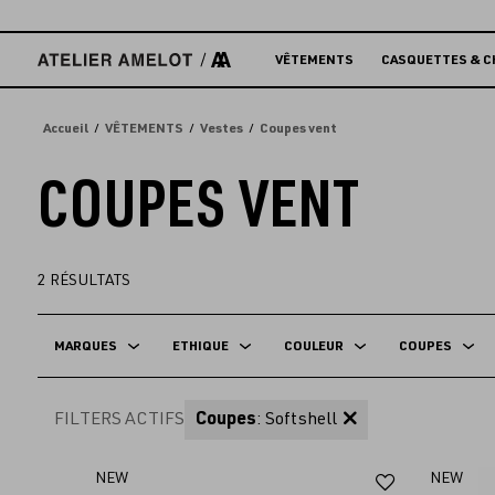
Accèder
directement
au
VÊTEMENTS
CASQUETTES & C
contenu
Accueil
VÊTEMENTS
Vestes
Coupes vent
COUPES VENT
2
RÉSULTATS
MARQUES
ETHIQUE
COULEUR
COUPES
FILTERS ACTIFS
Coupes
: Softshell
Ajouter
NEW
NEW