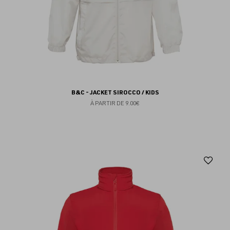
B&C - JACKET SIROCCO / KIDS
À PARTIR DE
9.00€
Aj
au
fav