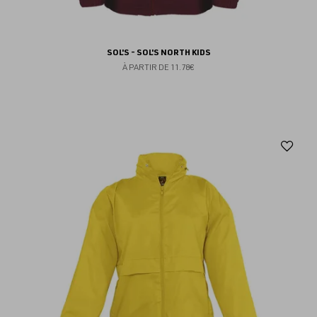
SOL'S - SOL'S NORTH KIDS
À PARTIR DE
11.78€
Aj
au
fav