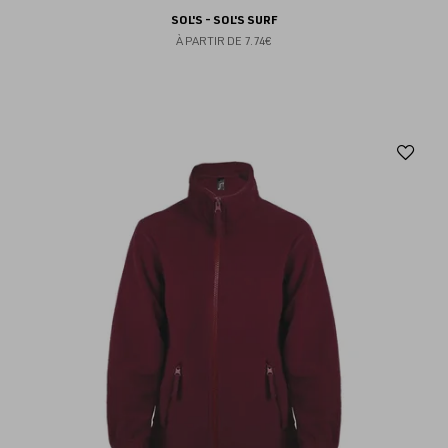
SOL'S - SOL'S SURF
À PARTIR DE
7.74€
Aj
au
fav