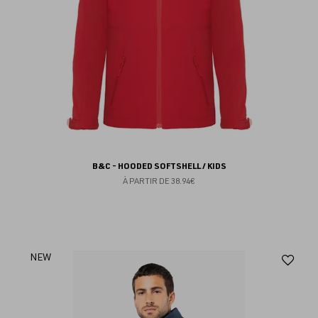
B&C - HOODED SOFTSHELL / KIDS
À PARTIR DE
38.94€
Aj
NEW
au
fav