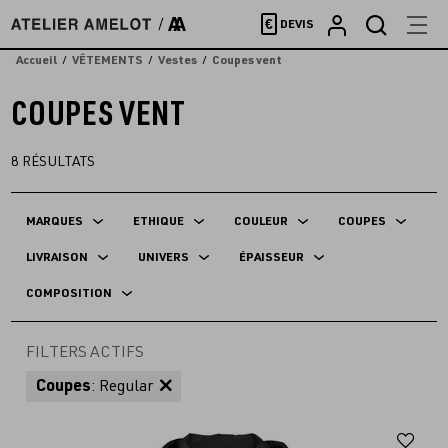
Accèder
€
DEVIS
directement
au
Accueil
VÊTEMENTS
Vestes
Coupes vent
contenu
COUPES VENT
8
RÉSULTATS
MARQUES
ETHIQUE
COULEUR
COUPES
LIVRAISON
UNIVERS
ÉPAISSEUR
COMPOSITION
FILTERS ACTIFS
Coupes
: Regular
Aj