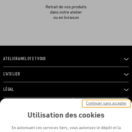
Retrait de vos produits
dans notre atelier
ou en livraison
ATELIER AMELOT ET VOUS
OUVRIR
LE
MENU
L'ATELIER
OUVRIR
LE
MENU
LÉGAL
OUVRIR
LE
RESTONS EN CONTACT ! ABONNEZ-VOUS À NOTRE
Continuer sans accepter
MENU
NEWSLETTER
Utilisation des cookies
E-mail
En autorisant ces services tiers, vous autorisez le dépôt et la
E