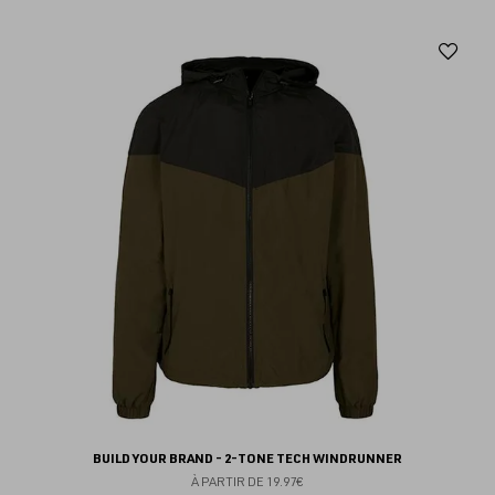
Aj
au
fav
BUILD YOUR BRAND - 2-TONE TECH WINDRUNNER
À PARTIR DE
19.97€