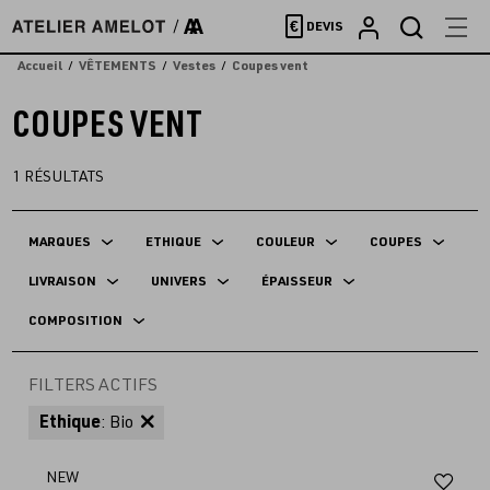
Accèder
€
DEVIS
directement
au
Accueil
VÊTEMENTS
Vestes
Coupes vent
contenu
COUPES VENT
1
RÉSULTATS
MARQUES
ETHIQUE
COULEUR
COUPES
LIVRAISON
UNIVERS
ÉPAISSEUR
COMPOSITION
FILTERS ACTIFS
Ethique
: Bio
Aj
NEW