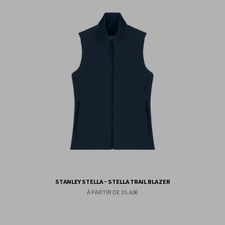
au
fav
STANLEY STELLA - STELLA TRAIL BLAZER
À PARTIR DE
35.60€