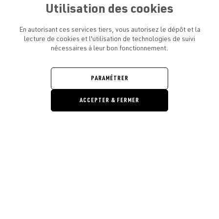
Utilisation des cookies
En autorisant ces services tiers, vous autorisez le dépôt et la
lecture de cookies et l'utilisation de technologies de suivi
nécessaires à leur bon fonctionnement.
ATELIER AMELOT ET VOUS
OUVRIR
LE
MENU
L'ATELIER
PARAMÉTRER
OUVRIR
LE
MENU
ACCEPTER & FERMER
LÉGAL
OUVRIR
LE
RESTONS EN CONTACT ! ABONNEZ-VOUS À NOTRE
MENU
NEWSLETTER
Ouvrir la barre de gestion des cooki
E-mail
E
En vous inscrivant, vous acceptez la politique de confidentialité et les
conditions d’utilisation de l’Atelier Amelot