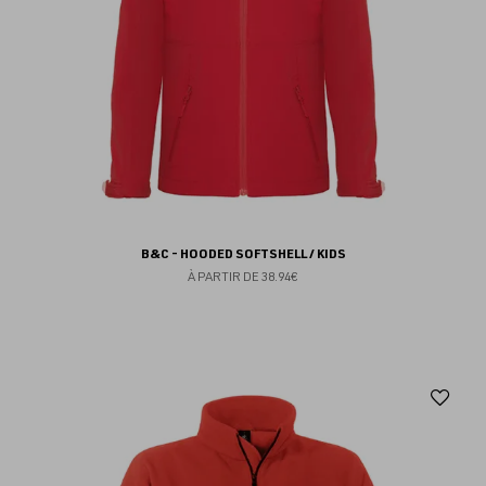
B&C - HOODED SOFTSHELL / KIDS
À PARTIR DE
38.94€
Aj
au
fav