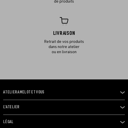
de produits
LIVRAISON
Retrait de vos produits
dans notre atelier
ou en livraison
ATELIER AMELOT ET VOUS
OUVRIR
LE
MENU
L'ATELIER
OUVRIR
LE
MENU
LÉGAL
OUVRIR