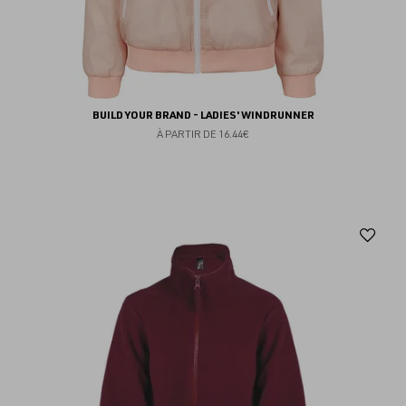
BUILD YOUR BRAND - LADIES' WINDRUNNER
À PARTIR DE
16.44€
Aj
au
fav