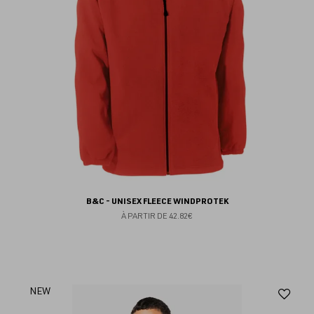
B&C - UNISEX FLEECE WINDPROTEK
À PARTIR DE
42.82€
Aj
NEW