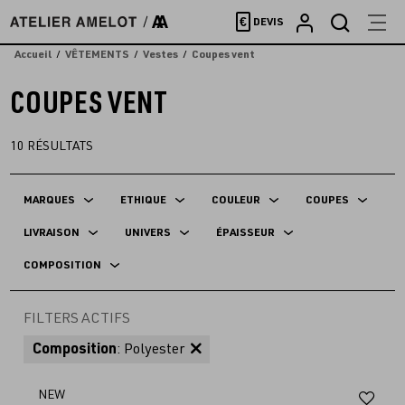
Accèder
€
DEVIS
directement
au
Accueil
VÊTEMENTS
Vestes
Coupes vent
contenu
COUPES VENT
10
RÉSULTATS
MARQUES
ETHIQUE
COULEUR
COUPES
LIVRAISON
UNIVERS
ÉPAISSEUR
COMPOSITION
FILTERS ACTIFS
Composition
: Polyester
Aj
NEW