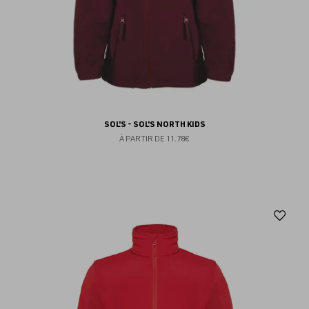
SOL'S - SOL'S NORTH KIDS
À PARTIR DE
11.78€
Aj
au
fav