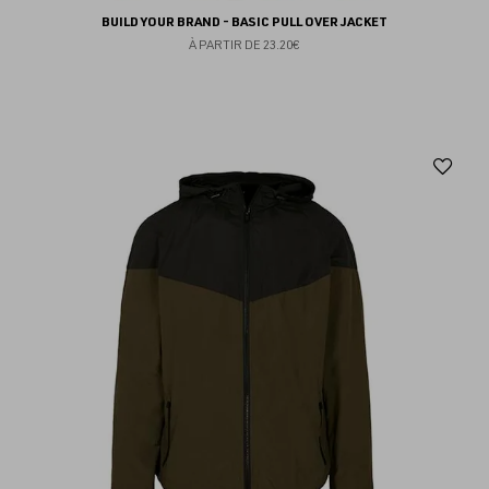
BUILD YOUR BRAND - BASIC PULL OVER JACKET
À PARTIR DE
23.20€
Aj
au
fav