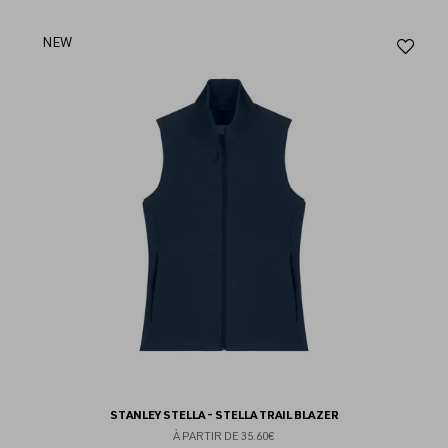
Aj
NEW
au
fav
STANLEY STELLA - STELLA TRAIL BLAZER
À PARTIR DE
35.60€