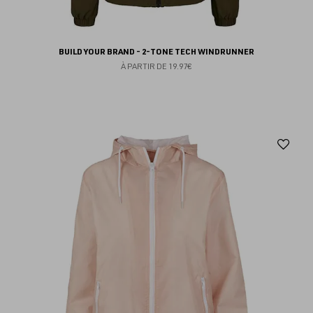
BUILD YOUR BRAND - 2-TONE TECH WINDRUNNER
À PARTIR DE
19.97€
Aj
au
fav