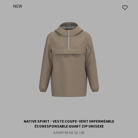
Aj
NEW
au
fav
NATIVE SPIRIT - VESTE COUPE-VENT IMPERMÉABLE
ÉCORESPONSABLE QUART ZIP UNISEXE
À PARTIR DE
34.13€