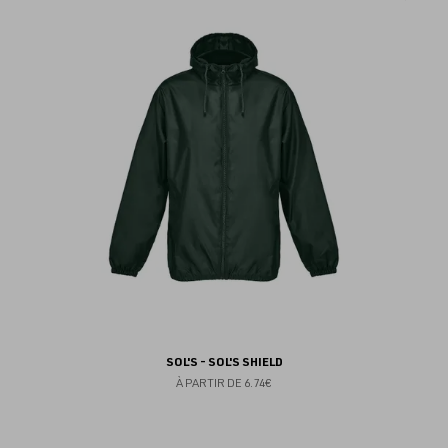
au
fav
SOL'S - SOL'S SHIELD
À PARTIR DE
6.74€