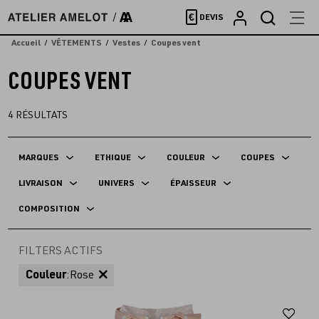
Accèder
€
DEVIS
directement
au
Accueil
VÊTEMENTS
Vestes
Coupes vent
contenu
COUPES VENT
4
RÉSULTATS
MARQUES
ETHIQUE
COULEUR
COUPES
LIVRAISON
UNIVERS
ÉPAISSEUR
COMPOSITION
FILTERS ACTIFS
Couleur
:
Rose
Aj