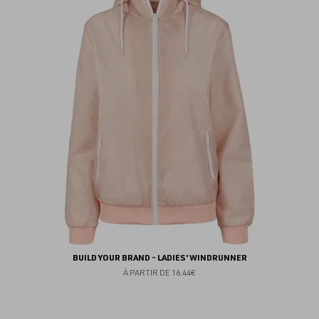
au
fav
BUILD YOUR BRAND - LADIES' WINDRUNNER
À PARTIR DE
16.44€