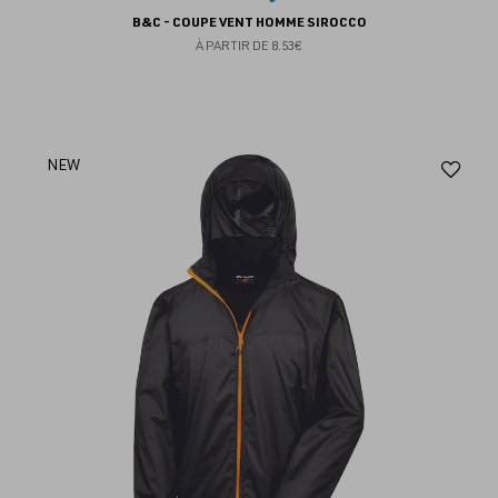
B&C - COUPE VENT HOMME SIROCCO
À PARTIR DE
8.53€
Aj
NEW
au
fav