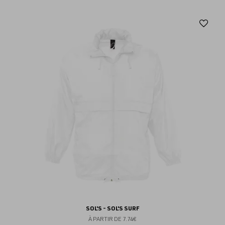
Aj
au
fav
SOL'S - SOL'S SURF
À PARTIR DE
7.74€